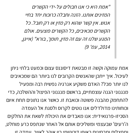
"אמת היא כי אנו חבולים על-ידי הקשרים
המזינים אותנו. הזנה וחבלה כרוכות יחד בחיי
אנוש. אין קשר שהוא רק מזין או רק חובל. כל
הקשרים מכאיבים, כל הקשרים פוצעים. אולם
המגע שלנו זה עם זה מזין, תומך, בורא" (אייגן,
2014, עמ' 9)
אמת עמוקה וקשה זו מבטאת דיסוננס עצום וכמעט בלתי ניתן
לעיכול. איך ייתכן שהאנשים הקרובים לנו ביותר הם שמכאיבים
לנו יותר מכל? האדם משקיע אנרגיה נפשית רבה ומפעיל
מנגנוני הגנה עוצמתיים, בראשם מנגנוני הפיצול וההשלכה, כדי
להתחמק מהבנה פשוטה וכואבת זו. כאשר אנו נתונים תחת איום
וכוחותינו מדולדלים אנו נוטים לקרוס ולסגת אל העמדה
הסכיזו-פרנואידית: אנו מאבדים את היכולת לשאת את החלקים
ה'רעים' שבעצמי ומשליכים אותם אל האחר שנתפס כרע מוחלט,
ומפצלים ומבחינים באופן דיכוטומי בין אוהב לאויב. עמדה זו