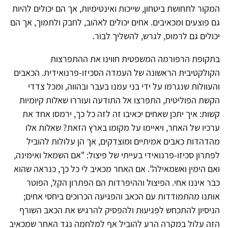
המקור לתחושת ביטחון, שייכות ואינטימיות, אך הם יכולים להיות
גם פוצעים ומכאיבים. אחים יכולים לאהוב, לחבק ולתמוך, אך הם
יכולים גם לרמוס, לגרש, להשליך לבור.
בתקופת הרפורמה המשפטית חווינו את ההתפרצות
הקולקטיבית הראשונה של העמדה הסכיזו-פרנואידית. הכאבים
והעוולות שנגרמו על ידי בני עמנו בעבר ובהווה, ומכל צדדי
הקשת הפוליטית, התפרצו אל התודעה ועוררו שאלות קיומיות
קשות: איך יתכן שאחים יכאיבו זה לזה כל כך, ירמסו אחד את
ערכיו של האחר, ויאיימו על מקומו בארץ הזאת? שאלות אלו
מהדהדות כאבים אמיתיים ומוצדקים, אך הן עלולות להוביל
לפתרון סכיזו-פרנואידי בעייתי של פיצול: "אם השמאל ואימינה,
ואם הימין ואשמאילה". אם האחר מכאיב לי כל כך, כנראה שהוא
כבר איננו אחי. הפיצול וההיפרדות הם הפתרון הקל, הפוטר
אותנו מהתמודדות עם הכאב והפגיעה הכרוכים ביחסי אחים;
הניסיון להתכחש לפְּגִיעוּת ולהפסיק להרגיש את הכאב השורף
הזה עלול במקרה הרע להוביל אף למלחמה נגד האחר שמכאיב