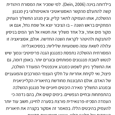
בילדותה בוינה (Dein, 2006). למי שמכיר את המסורת היהודית
קשה להתעלם מהקשר האסוציאטיבי והאטימולוגי בין מנגנון
ההשלכה, אותו העמיקה לתאר קליין, ובין מנהג התשליך העתיק
המתקיים בראש השנה – בו הציבור יוצא אל שפת נחל, אגם או
מקור מים אחר, וכל אחד משליך את חטאיו אל תוך המים בניסיון
להתנקות ולהיטהר לקראת השנה החדשה. אולם, אסוציאציה זו
עלולה לשאת עמה משמעויות שליליות: בפסיכואנליזה
המסורתית ההשלכה נתפסת כמנגנון הגנה פרימיטיבי ונמוך שיש
לנטוש לטובת מנגנונים מפותחים ובוגרים יותר. באופן דומה, גם
את התשליך ניתן לשפוט כמנהג אינפנטילי המעודד השלכה,
פיצול, ואי לקיחת אחריות על חלקי העצמי המורכבים והפוגעניים
של האדם. אולם התבוננות מחודשת בתיאוריה הקלייניאנית
ובמנהג התשליך מאירה היבטים חיוניים של מנגנון ההשלכה
בהתפתחות ובחיים הנפשיים. בימים קשים אלו, בהם נדמה כי
העמדה הסכיזו-פרנואידית פורצת בסערה לחיינו, חשוב עוד יותר
להעמיק בהיבטים הללו. במאמר זה אסקור בקצרה את תיאורית