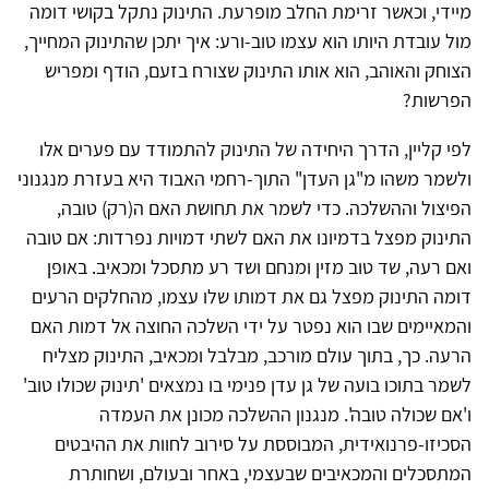
מיידי, וכאשר זרימת החלב מופרעת. התינוק נתקל בקושי דומה
מול עובדת היותו הוא עצמו טוב-ורע: איך יתכן שהתינוק המחייך,
הצוחק והאוהב, הוא אותו התינוק שצורח בזעם, הודף ומפריש
הפרשות?
לפי קליין, הדרך היחידה של התינוק להתמודד עם פערים אלו
ולשמר משהו מ"גן העדן" התוך-רחמי האבוד היא בעזרת מנגנוני
הפיצול וההשלכה. כדי לשמר את תחושת האם ה(רק) טובה,
התינוק מפצל בדמיונו את האם לשתי דמויות נפרדות: אם טובה
ואם רעה, שד טוב מזין ומנחם ושד רע מתסכל ומכאיב. באופן
דומה התינוק מפצל גם את דמותו שלו עצמו, מהחלקים הרעים
והמאיימים שבו הוא נפטר על ידי השלכה החוצה אל דמות האם
הרעה. כך, בתוך עולם מורכב, מבלבל ומכאיב, התינוק מצליח
לשמר בתוכו בועה של גן עדן פנימי בו נמצאים 'תינוק שכולו טוב'
ו'אם שכולה טובה'. מנגנון ההשלכה מכונן את העמדה
הסכיזו-פרנואידית, המבוססת על סירוב לחוות את ההיבטים
המתסכלים והמכאיבים שבעצמי, באחר ובעולם, ושחותרת