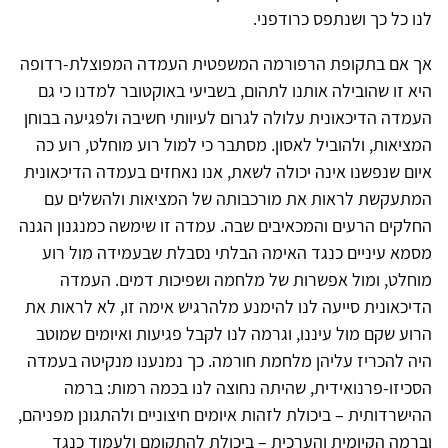
לנו כל כך ושנתפס כרודפני.
אך אם בתקופת הרפורמה המשפטית העמדה המפוצלת-רדופה
היא זו שהובילה אותנו לתהום, בשביעי באוקטובר למדנו כי גם
העמדה הדיכאונית עלולה לגרום לעיוותי חשיבה ולפגיעה בבוחן
המציאות, ולהוביל לאסון. מסתבר כי למול רוע מוחלט, רוע כה
איום שנפשנו אינה יכולה לשאת, אנו נאחזים בעמדה הדיכאונית
המתעקשת לראות את מורכבותה של המציאות ולהשלים עם
החלקים הרעים והמכאיבים שבה. עמדה זו שימשה כמנגנון הגנה
מסמא עיניים כנגד האימה הבלתי נסבלת שבעמידה מול רוע
מוחלט, ומול אפשרות של מלחמה ושפיכות דמים. העמדה
הדיכאונית סייעה לנו להימנע מלהרגיש אימה זו, לא לראות את
הרוע שקם מול עיננו, וגרמה לנו לקבל פגיעות ואיומים שמוטב
היה להכריז עליהן מלחמת חורמה. כך נמנענו מנקיטה בעמדה
הסכיזו-פרנואידית, שהיתה נחוצה לנו בכמה רמות: ברמה
ההישרדותית – ביכולת לזהות איומים חיצוניים ולהתגונן מפניהם,
וברמה הקיומית והערכית – ביכולת להתקומם ולעמוד כנגד