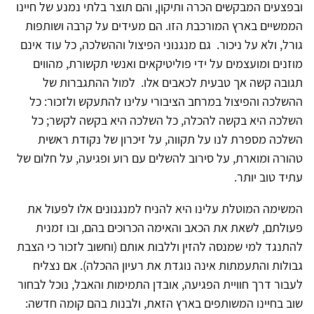
ובפצעים המבקשים הכרה ותיקון, והם תוצר בלתי נמנע של חיינו
הממשיים בארץ המורכבת הזו. הם מעידים על קרבה ושותפות
גורל, ולא על ניכור. גם מנגנוני הפיצול וההשלכה, כל עוד אינם
מוזנים ומועצמים על ידי פוליטיקאים ואנשי תקשורת, מהווים
תגובה קשה אך טבעית לכאבים אלו. למול ההתגברות של
ההשלכה והפיצול במרחב הציבורי עלינו להתעקש ולזכור: כל
השלכה היא בקשה להכלה, כל השלכה היא בקשה לקשר; כל
השלכה מספרת לנו על תקווה, על זיכרון של נקודת ראשית
טהורה ומוארת, על סירוב להשלים עם רוע ופגיעה, על חלום של
עתיד טוב יותר.
המשימה המוטלת עלינו היא להניח למנגנונים אלו לפעול את
פעולתם, לשאת את הכאב והאימה הכרוכים בהם, ובו זמנית
להתנגד למי שמנסה להזין וללבות אותם (וחשוב לזכור כי הצבת
גבולות והתעמתות אינה נוגדת את רעיון ההכלה). אם נצליח
לעבור דרך חוויית הפגיעה, אובדן התמימות והאבל, נוכל לבחור
שוב בחיינו המשותפים בארץ הזאת, ולבנות בהם קומה חדשה: