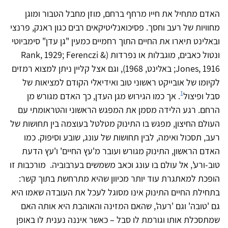
האדם מתחיל את חייו מרחף ברחם, מוזן מחבל הטבור ומוגן
מחוויות של רעב וחסך. פסיכואנליטיקאים רבים כגון ראנק, פרנצי
ובאלינט תיארו את החיים התוך רחמיים כמעין "גן עדן" סימביוטי
ונטול כאבים, מוגבלות או נפרדות (Rank, 1929; Ferenczi &
Jones, 1916; באלינט, 1968), וגם אצל קליין ניתן למצוא רמזים
לקיומו של אובייקט ראשוני טוב ואידיאלי הקודם למציאות של
1
סבל ופיצול
. אך כמו הגירוש מגן העדן, כך האדם מגורש מן
הרחם. רגע הלידה מסמן את המפגש הראשוני והטראומתי עם
העולם החיצון, מפגש בו התינוק מטלטל בעוצמה בין תחושות של
רעב, תסכול ואימה, לבין תחושות של עונג, שובע וסיפוק. כמו
האדם הראשון, התינוק מגורש ועובר מ'עץ החיים' ו'עץ הדעת
טוב-ורע', אל עולם בו עונג וכאב משמשים בערבוביה. מורכבות זו
הופכת למאתגרת עוד יותר מכיוון שהיא מתרחשת בתוך קשר:
בתחילת החיים התינוק אינו מסוגל לעכל את העובדה שאמו היא
גם 'טובה' וגם 'רעה', שהאם המזינה והאוהבת היא אותה האם
שמתסכלת אותו וגורמת לו סבל – כאשר איננה נענית לו באופן