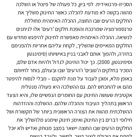
הסכיזו-פרנואידית. לפי ביון, כל פעולה של פיצול או השלכה
מהווה בקשה לא מודעת להכלה: כאשר התינוק משליך את
החלקים הרעים שבו החוצה, ההכלה האימהית מחוללת
טרנספורמציה שמרככת והופכת חלקים 'רעים' אלו לניתנים
לנשיאה. ההכלה האימהית מאפשרת לתינוק להיפגש מחדש עם
החלקים המאיימים שהשליך, לקחת עליהם אחריות ולהפנימם
בחזרה, ולהפוך אותם לאבני בניין באישיותו (סימינגטון
וסימינגטון, 2000). כך יכול התינוק לגדול ולהיות אדם שלם,
המכיר בחלקים ה'טובים' ו'הרעים' שבו ובעולם, בוחר לחיותם
באופן מלא, ומוכן לעבוד על מנת לתקנם – מבלי לנסות להיפטר
מהם או להתכחש להם. גם ההשלכה היא פעולה מנטלית
אקטיבית שעושה התינוק עם החומרים הנפשיים שלו, והיא הצעד
הראשון בתהליך העיבוד וההכלה שלהם. ההשלכה וההזדהות
ההשלכתית מהוות את הצורה הראשונית ביותר של תקשורת ושל
חילופי דברים בין התינוק ואימו; תינוק שימנע מלהשליך את
החלקים הרעים שבו החוצה יישאר במצב מנותק ואדיש ולא יוכל
לפתח את היכולת ליצור קשר, לחשוב, ולעבד רגשות.