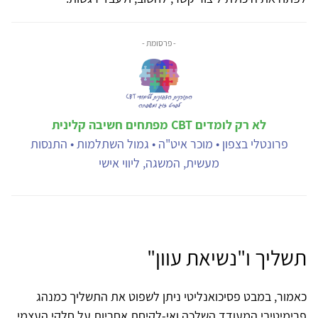
- פרסומת -
לא רק לומדים CBT מפתחים חשיבה קלינית
פרונטלי בצפון • מוכר איט"ה • גמול השתלמות • התנסות
מעשית, המשגה, ליווי אישי
תשליך ו"נשיאת עוון"
כאמור, במבט פסיכואנליטי ניתן לשפוט את התשליך כמנהג
פרימיטיבי המעודד השלכה ואי-לקיחת אחריות על חלקי העצמי