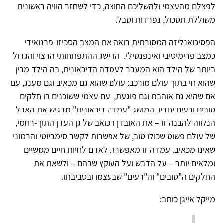
לפצלם מהעצמי ולהשליכם החוצה, כדי לשחזר הוויה ראשונית
משוללת תסכול, נפרדות וסבל.
הפסיכואנליזה המסורתית רואה את המצב הסכיזו-פרנואידי
כמצב פרימיטיבי ואינפנטילי. ההישג ההתפתחותי הרצוי והגדול
ביותר של הילד הוא המעבר לעמדה הדיכאונית, בה הילד מבין
שהוא חי בתוך עולם מורכב: עולם שהוא גם מכאיב וגם מענג, עם
אם שהיא גם אוהבת וגם פוגעת, ועם עצמי ששוכנים בו חלקים
טובים ורעים יחדיו. המושג "עמדה דיכאונית" מדגיש את האבל
הנלווה להבנה זו – את האובדן הכואב של גן העדן התוך-רחמי,
של עולם פשוט שכולו טוב, של אפשרות לקשר סימביוטי והרמוני
שאינו מכאיב. עמדה זו מאפשרת לאדם לחיות חיים ממשיים
ומלאים יותר – על הדבש ועל העוקץ שבהם – ולשאת את
החלקים ה"טובים" וה"רעים" שבעצמו ובסביבתו.
מייקל אייגן כותב: