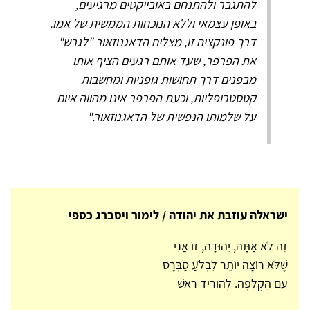
להתגבר ולהתנחם באובייקטים מרגיעים,
באופן עצמאי וללא הנוכחות הממשית של אמו.
דרך פונקציה זו, מצליח הדאגנוזאור "לגרש"
את הפרפר, שעד אותם רגעים הציף אותו
מבפנים דרך תחושות גופניות ומחשבות
קטסטרופליות, וכעת הפרפר אינו מהווה איום
על שלמותו הנפשית של הדאגנוזאור."
ישראלה עוזבת את יהודה / לימור ויסברג כספי
זֶה לֹא אַתָּה, יְהוּדָה, זוֹ אֲנִי
שֶׁלֹּא רוֹצָה יוֹתֵר לִבְלֹעַ סַבְּרֶס
עִם הַקְּלִפָּה. לְהוֹרִיד רֹאשׁ