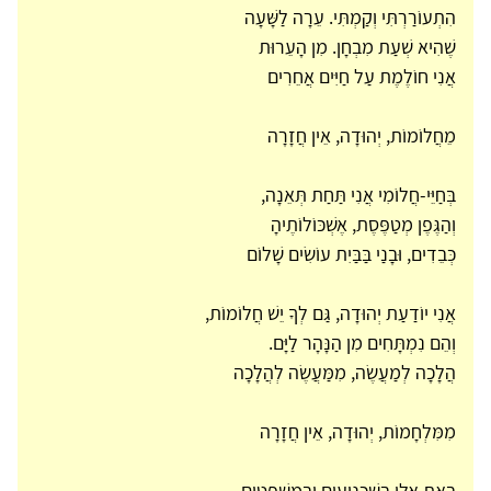
הִתְעוֹרַרְתִּי וְקַמְתִּי. עֵרָה לַשָּׁעָה
שֶׁהִיא שְׁעַת מִבְחָן. מִן הָעֵרוּת
אֲנִי חוֹלֶמֶת עַל חַיִּים אֲחֵרִים
מֵחֲלוֹמוֹת, יְהוּדָה, אֵין חֲזָרָה
בְּחַיֵּי-חֲלוֹמִי אֲנִי תַּחַת תְּאֵנָה,
וְהַגֶּפֶן מְטַפֶּסֶת, אֶשְׁכּוֹלוֹתֶיהָ
כְּבֵדִים, וּבָנַי בַּבַּיִת עוֹשִׂים שָׁלוֹם
אֲנִי יוֹדַעַת יְהוּדָה, גַּם לְךָ יֵשׁ חֲלוֹמוֹת,
וְהֵם נִמְתָּחִים מִן הַנָּהָר לַיָּם.
הֲלָכָה לְמַעֲשֶׂה, מִמַּעֲשֶׂה לְהֲלָכָה
מִמִּלְחָמוֹת, יְהוּדָה, אֵין חֲזָרָה
בָּאתָ אֵלַי בְּשִׁכְנוּעִים וּבְמִשְׁפָּטִים