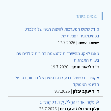
נצפים ביותר
מודל שלוש המערכות לוויסות רגשי של גילברט
בפסיכולוגיה רפואית של
יששכר עשת
|
17.7.2026
מאגו לאקו: מהישרדות להגשמה בהורות לילדים עם
בעיות התנהגות
ד"ר ליאור סומך
|
19.7.2026
אקטיביות טיפולית כעמדה נפשית של נוכחות בטיפול
הדינמי הממוקד
ד"ר יעקב יבלון
|
9.7.2026
יֵשׁ מַשֶּׁהוּ אַחֲרֵי הֶחָלָל, יֶלֶד, רַק שֶׁתֵּדַע
עלון פסיכולוגיה עברית
|
26.7.2026