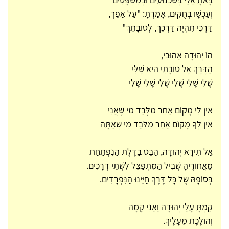
וְעַכְשָׁו בְּחֻקִּים, אָמַרְתָּ: "עַל אַפֵּךְ,
דַּרְכִּי תִּהְיֶה דַּרְכֵּךְ, לְטוֹבָתֵךְ"
הוֹ יְהוּדָה אֲהוּבִי,
הַדֶּרֶךְ אֶל טוֹבָתִי הִיא שֶׁלִּי
שֶׁלִּי שֶׁלִּי שֶׁלִּי שֶׁלִּי שֶׁלִּי שֶׁלִּי
אֵין לִי מָקוֹם אַחֵר מִלְּבַד מִי שֶׁאֲנִי
אֵין לְךָ מָקוֹם אַחֵר מִלְּבַד מִי שֶׁאַתָּה
אַל תִּירָא יְהוּדָה, הַבֵּט בַּדֶּלֶת הַנִּפְתַּחַת
מֵאֲחוֹרֶיהָ שְׁבִיל הַמִּתְפַּצֵּל לִשְׁתֵּי דְּרָכִים.
בְּסוֹפָהּ שֶׁל כָּל דֶּרֶךְ חַיֵּינוּ הַנִּפְרָדִים.
קַמְתָּ עָלַי יְהוּדָה וַאֲנִי קָמָה
וְהוֹלֶכֶת מֵעָלֶיךָ.