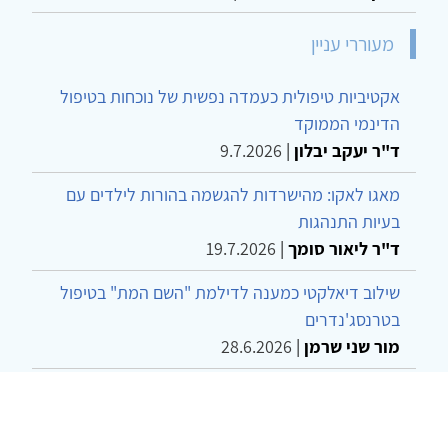
מעוררי עניין
אקטיביות טיפולית כעמדה נפשית של נוכחות בטיפול
הדינמי הממוקד
ד"ר יעקב יבלון
|
9.7.2026
מאגו לאקו: מהישרדות להגשמה בהורות לילדים עם
בעיות התנהגות
ד"ר ליאור סומך
|
19.7.2026
שילוב דיאלקטי כמענה לדילמת "השם המת" בטיפול
בטרנסג'נדרים
מור שני שרמן
|
28.6.2026
מחויבות חברתית כעמדה אתית-טיפולית: שרטוט
מחדש של גבולות המקצוע
ד"ר יהונתן דבש ומאיה פרבר
|
26.6.2026