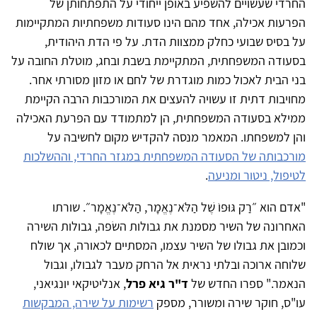
החרדי שעשויים להשפיע באופן ייחודי על התפתחותן של
הפרעות אכילה, אחד מהם הינו סעודות משפחתיות המתקיימות
על בסיס שבועי כחלק ממצוות הדת. על פי הדת היהודית,
בסעודה המשפחתית, המתקיימת בשבת ובחג, מוטלת החובה על
בני הבית לאכול כמות מוגדרת של לחם או מזון מסורתי אחר.
מחויבות דתית זו עשויה להעצים את המורכבות הרבה הקיימת
ממילא בסעודה המשפחתית, הן למתמודד עם הפרעת האכילה
והן למשפחתו. המאמר מנסה להקדיש מקום לחשיבה על
מורכבותה של הסעודה המשפחתית במגזר החרדי, וההשלכות
לטיפול, ניטור ומניעה
.
"אדם הוא ״רַק גּוּפוֹ שֶׁל הַלֹּא־נֶאֱמָר, הַלֹּא־נֶאֱמָר״. שורתו
האחרונה של השיר מסמנת את גבולות השׂפה, גבולות השירה
וכמובן את גבולו של השיר עצמו, המסתיים לכאורה, אך שולח
שלוחה ארוכה ובלתי נראית אל הרחק מעבר לגבולו, וגבול
הנאמר." ספרו החדש של
ד"ר גיא פרל
, אנליטיקאי יונגיאני,
עו"ס, חוקר שירה ומשורר, מספק
רשימות על שירה, המבקשות