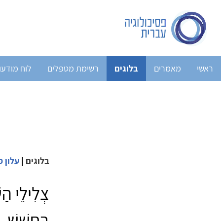
ראשי
מאמרים
בלוגים
רשימת מטפלים
לוח מודעו
בלוגים
|
עלון פ
צְלִילֵי הַ
בַּחֲשָׁשׁ.