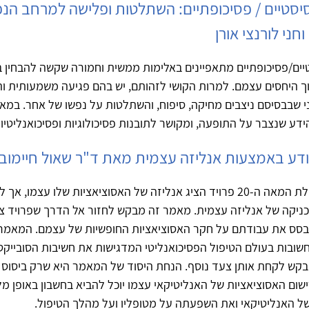
סיסטיים / פסיכופתיים: השתלטות ופלישה למרחב הנ
וחני לורנצי אורן
יים/פסיכופתיים מתאפיינים באלימות ממשית וחמורה שקשה להבחין ב
ך היחסים עצמם. למרות הקושי לזהותם, יש בהם פגיעה משמעותית ו
י שבבסיסם ניצבים מחיקה, סיפוח, והשתלטות על נפשו של אחר. במא
ע שנצבר על התופעה, ומקושר לתובנות פסיכולוגיות ופסיכואנליטיות
דע באמצעות אנליזה עצמית מאת ד"ר שאול חיימובי
בפרסומיו מתחילת המאה ה-20 פרויד הציג אנליזה של האסוציאציות שלו עצמו
יקה של אנליזה עצמית. מאמר זה מבקש לחזור אל הדרך שפרויד צע
בסס את עבודתם על חקר האסוציאציות החופשיות של עצמם. המאמר
ובות בעולם הטיפול הפסיכואנליטי המדגישות את חשיבות הסובייקט
מבקש לקחת אותן צעד נוסף. הנחת היסוד של המאמר היא שרק ביסוס
שום האסוציאציות של האנליטיקאי עצמו יוכל להביא בחשבון באופן מ
של האנליטיקאי ואת השפעתה על מטופליו ועל מהלך הטיפול.