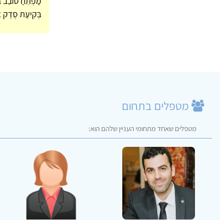
מַפְתֵּחַ סוֹבֵב בּ
בְּקִיעַת סֶדֶק 
מטפלים בתחום
מטפלים שאחד מתחומי העניין שלהם הוא: