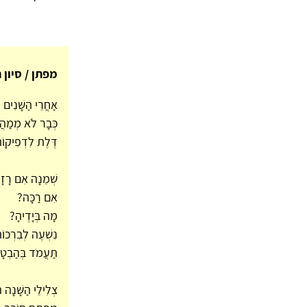
מפתן / סיון 
אַחֲרֵי הַשָּׁנִים
כְּבָר לֹא מְמַהֲר
דֶּלֶת לִדְפִיקוֹת
שְׁמֵנָה אִם רָזָ
אִם רַכָּה?
מָה בְּיָדֶיהָ?
נִשְׁעֶה לְבִרְכוֹ
תַּעֲמֹד בְּהַבְטָ
צְלִילֵי הַשָּׁנָה 