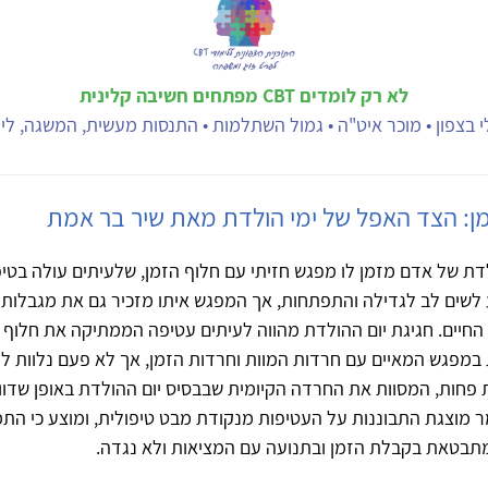
לא רק לומדים CBT מפתחים חשיבה קלינית
 בצפון • מוכר איט"ה • גמול השתלמות • התנסות מעשית, המשגה, ליוו
ן: הצד האפל של ימי הולדת מאת שיר בר אמת
דת של אדם מזמן לו מפגש חזיתי עם חלוף הזמן, שלעיתים עולה בטיפ
ע לשים לב לגדילה והתפתחות, אך המפגש איתו מזכיר גם את מגבלות 
החיים. חגיגת יום ההולדת מהווה לעיתים עטיפה הממתיקה את חלוף
מפגש המאיים עם חרדות המוות וחרדות הזמן, אך לא פעם נלוות לי
 פחות, המסוות את החרדה הקיומית שבבסיס יום ההולדת באופן שדוו
 מוצגת התבוננות על העטיפות מנקודת מבט טיפולית, ומוצע כי התמ
מתבטאת בקבלת הזמן ובתנועה עם המציאות ולא נגדה.