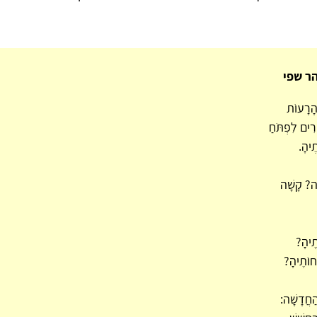
הר שפי
 הָרָעוֹת
ִים לִפְתֹּחַ
ֶיהָ.
ה? קָשָׁה
תֶיהָ?
חוֹתֶיהָ?
הַחֲדָשָׁה: