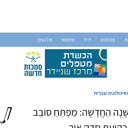
ת
פורומים
יריד
שימושי
אירועים
סיכולוגיה עברית
שָּׁנָה הַחֲדָשָׁה: מַפְתֵּחַ סוֹבֵב
 בְּקִיעַת סֶדֶק אוֹר