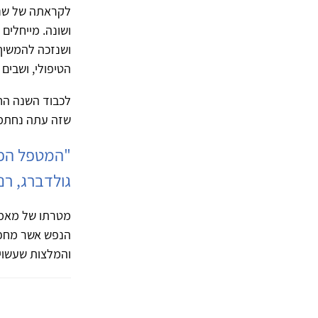
לקראתה של שנה
ושונה. מייחלים
ושנזכה להמשיך
הטיפולי, ושבים א
לכבוד השנה הח
שזה עתה נחתמת
"המטפל הפצ
גולדברג, רננ
מטרתו של מאמר
הנפש אשר מחפש 
והמלצות שעשויו