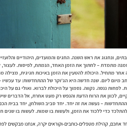
תים, ונחגוג את ראש השנה. החגים והמועדים, היהודיים והלועזיי
מנה מתמדת – לחתוך את הזמן האחד, הנמתח, לפיסות. לעצור, 
 אחר מתחיל. היכולת להטעין את הזמן באיכות חגיגית, מצילה מפנ
ב מיום ליום. שנה חדשה היא הג'וקר של ההתחדשות: עד עכשיו – 
 לפחות ננסה. נקווה. נסמוך על היכולת לברוא. ואולי גם על היכ
ים, לכוון את הרוח הדעת והנפש רק מעט אחרת, אל הדברים שיש
התחדשות – נעשה את זה יחד. יחד סביב השולחן, יחד בבית הכנ
התלכד כדי ללכוד את הזמן, ולעשות בו שמות. לעשות בו שנים ח
יחד אתכם, קהילת מטפלים-כותבים-וקוראים יקרה, אנחנו מבקשים לפת