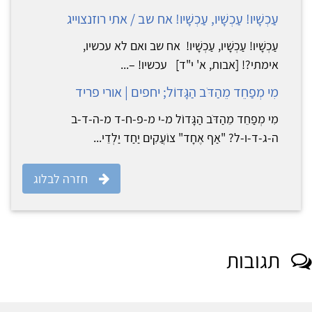
עַכְשָׁיו! עַכְשָׁיו, עַכְשָׁיו! אח שב / אתי רוזנצוייג
עַכְשָׁיו! עַכְשָׁיו, עַכְשָׁיו! אח שב ואם לא עכשיו,
אימתי?! [אבות, א' י"ד] עכשיו! –...
מִי מְפַחֵד מֵהַדֹּב הַגָּדוֹל; יחפים | אורי פריד
מִי מְפַחֵד מֵהַדֹּב הַגָּדוֹל מ-י מ-פ-ח-ד מ-ה-ד-ב
ה-ג-ד-ו-ל? "אַף אֶחָד" צוֹעֲקִים יַחַד יַלְדֵי...
חזרה לבלוג
תגובות