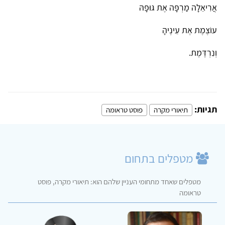
אֲרִיאֵלָה מַרְפָּה אֶת גּוּפָהּ
עוֹצֶמֶת אֶת עֵינֶיהָ
וְנִרְדֶּמֶת.
תגיות:
תיאורי מקרה
פוסט טראומה
מטפלים בתחום
מטפלים שאחד מתחומי העניין שלהם הוא: תיאורי מקרה, פוסט
טראומה