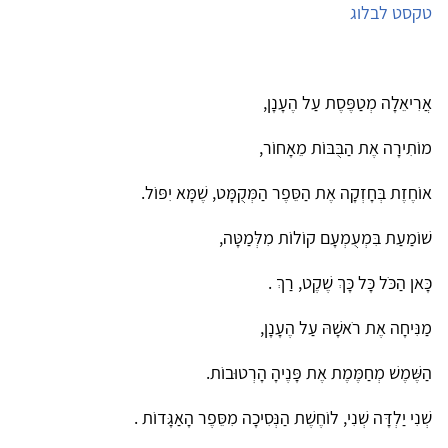
טקסט לבלוג
אֲרִיאֵלָה מְטַפֶּסֶת עַל הֶעָנָן,
מוֹתִירָה אֶת הַבֻּבּוֹת מֵאָחוֹר,
אוֹחֶזֶת בְּחָזְקָה אֶת הַסֵּפֶר הַמְּקֻמָּט, שֶׁמָּא יִפּוֹל.
שׁוֹמַעַת בִּמְעֻמְעָם קוֹלוֹת מִלְּמַטָּה,
כָּאן הַכֹּל כָּל כָּךְ שֶׁקֶט, רַךְ .
מַנִּיחָה אֶת רֹאשָׁהּ עַל הֶעָנָן,
הַשֶּׁמֶשׁ מְחַמֶּמֶת אֶת פָּנֶיהָ הָרְטוּבוֹת.
שְׁנִי יַלְדָּה שְׁנִי, לוֹחֶשֶׁת הַנְּסִיכָה מִסֵּפֶר הָאַגָּדוֹת .