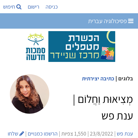
כניסה
רישום
חיפוש
פסיכולוגיה עברית
בלוגים
|
כתיבה יצירתית
מְצִיאוּת וַחֲלוֹם |
ענת פש
ענת פש
| 23/8/2022 | 1,550 צפיות |
הרשמו כמנויים
|
שלחו