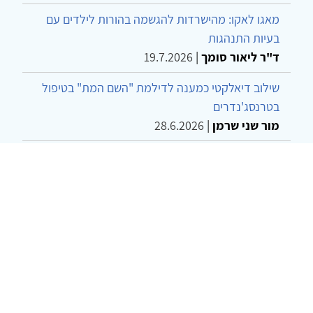
מאגו לאקו: מהישרדות להגשמה בהורות לילדים עם
בעיות התנהגות
ד"ר ליאור סומך
|
19.7.2026
שילוב דיאלקטי כמענה לדילמת "השם המת" בטיפול
בטרנסג'נדרים
מור שני שרמן
|
28.6.2026
מחויבות חברתית כעמדה אתית-טיפולית: שרטוט
מחדש של גבולות המקצוע
ד"ר יהונתן דבש ומאיה פרבר
|
26.6.2026