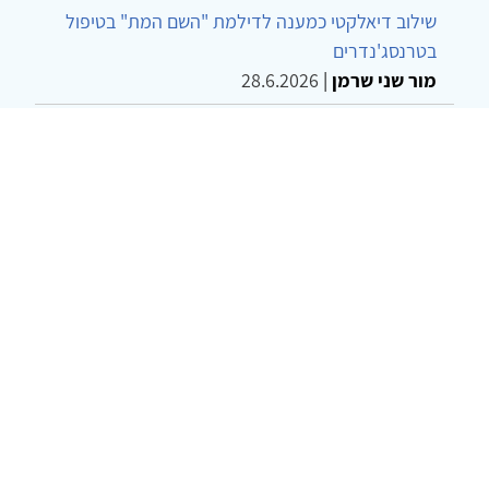
שילוב דיאלקטי כמענה לדילמת "השם המת" בטיפול
בטרנסג'נדרים
מור שני שרמן
|
28.6.2026
מחויבות חברתית כעמדה אתית-טיפולית: שרטוט
מחדש של גבולות המקצוע
ד"ר יהונתן דבש ומאיה פרבר
|
26.6.2026
© 2002-2026 כל הזכויות שמורות
צרו קשר
הצהרת נגישות
אמנת שימוש
מדיניות