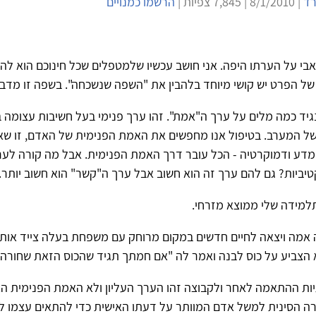
רד
| 8/1/2010 | 7,845 צפיות |
הרשמו כמנויים
בי על הערתו היפה. אני חושב עכשיו שלמטפלים שכל חינוכם הוא לה
של הפרט יש קושי מיוחד בלהבין את "השפה שנשכחה". בשפה זו מדבר
גיד כמה מלים על ערך ה"אמת". זהו ערך פנימי בעל חשיבות עצומה ב
 המערב. בטיפול אנו מחפשים את האמת הפנימית של האדם, זו שא
, מדע ודמוקרטיה - הכל עובר דרך האמת הפנימית. אבל מה קורה לע
יביות? גם להם ערך זה הוא חשוב אבל ערך ה"קשר" הוא חשוב יותר.
למידה שלי ממוצא מזרחי.
אמה ויצאה לחיים חדשים במקום מרוחק עם משפחת בעלה צייד אות
הצביע על כוס לבנה ואמר לה "אם חמתך תגיד שהכוס הזאת שחורה, א
ות ההתאמה לאחר ולקבוצה זהו הערך העליון ולא האמת הפנימית הא
ה הסינית למשל אדם המוותר על דעתו האישית כדי להתאים עצמו ל