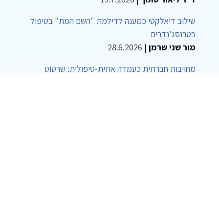
שילוב דיאלקטי כמענה לדילמת "השם המת" בטיפול
בטרנסג'נדרים
מור שני שרמן
|
28.6.2026
מחויבות חברתית כעמדה אתית-טיפולית: שרטוט
מחדש של גבולות המקצוע
ד"ר יהונתן דבש ומאיה פרבר
|
26.6.2026
© 2002-2026 כל הזכויות שמורות
צרו קשר
הצהרת נגישות
אמנת שימוש
מדיניות