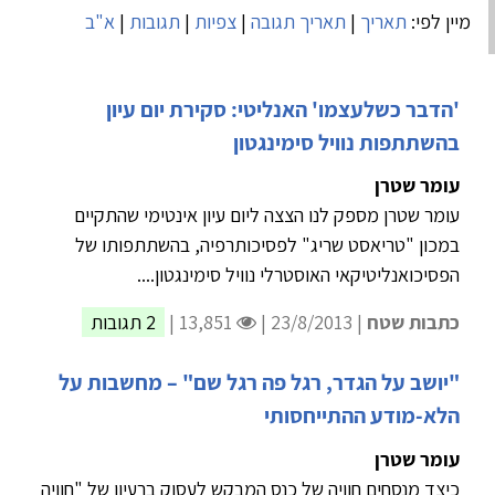
מיין לפי:
תאריך
|
תאריך תגובה
|
צפיות
|
תגובות
|
א"ב
'הדבר כשלעצמו' האנליטי: סקירת יום עיון
בהשתתפות נוויל סימינגטון
עומר שטרן
עומר שטרן מספק לנו הצצה ליום עיון אינטימי שהתקיים
במכון "טריאסט שריג" לפסיכותרפיה, בהשתתפותו של
הפסיכואנליטיקאי האוסטרלי נוויל סימינגטון....
כתבות שטח
| 23/8/2013 |
13,851 |
2 תגובות
"יושב על הגדר, רגל פה רגל שם" – מחשבות על
הלא-מודע ההתייחסותי
עומר שטרן
כיצד מנסחים חוויה של כנס המבקש לעסוק ברעיון של "חוויה