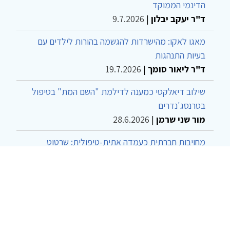
הדינמי הממוקד
ד"ר יעקב יבלון
|
9.7.2026
מאגו לאקו: מהישרדות להגשמה בהורות לילדים עם
בעיות התנהגות
ד"ר ליאור סומך
|
19.7.2026
שילוב דיאלקטי כמענה לדילמת "השם המת" בטיפול
בטרנסג'נדרים
מור שני שרמן
|
28.6.2026
מחויבות חברתית כעמדה אתית-טיפולית: שרטוט
מחדש של גבולות המקצוע
ד"ר יהונתן דבש ומאיה פרבר
|
26.6.2026