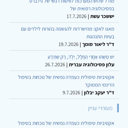
מודל שלוש המערכות לוויסות רגשי של גילברט
בפסיכולוגיה רפואית של
יששכר עשת
|
17.7.2026
מאגו לאקו: מהישרדות להגשמה בהורות לילדים עם
בעיות התנהגות
ד"ר ליאור סומך
|
19.7.2026
יֵשׁ מַשֶּׁהוּ אַחֲרֵי הֶחָלָל, יֶלֶד, רַק שֶׁתֵּדַע
עלון פסיכולוגיה עברית
|
26.7.2026
אקטיביות טיפולית כעמדה נפשית של נוכחות בטיפול
הדינמי הממוקד
ד"ר יעקב יבלון
|
9.7.2026
מעוררי עניין
אקטיביות טיפולית כעמדה נפשית של נוכחות בטיפול