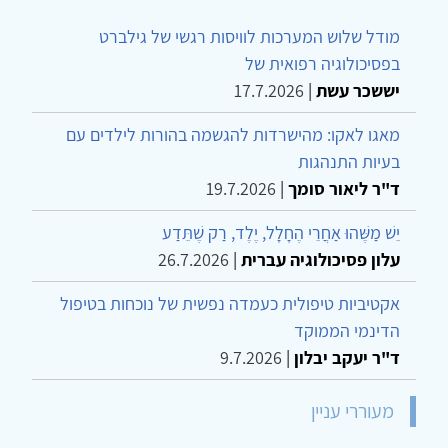
מודל שלוש המערכות לוויסות רגשי של גילברט
בפסיכולוגיה רפואית של
יששכר עשת
|
17.7.2026
מאגו לאקו: מהישרדות להגשמה בהורות לילדים עם
בעיות התנהגות
ד"ר ליאור סומך
|
19.7.2026
יֵשׁ מַשֶּׁהוּ אַחֲרֵי הֶחָלָל, יֶלֶד, רַק שֶׁתֵּדַע
עלון פסיכולוגיה עברית
|
26.7.2026
אקטיביות טיפולית כעמדה נפשית של נוכחות בטיפול
הדינמי הממוקד
ד"ר יעקב יבלון
|
9.7.2026
מעוררי עניין