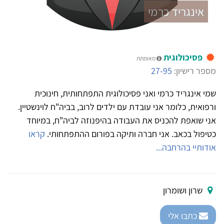
אינגריד כרמי
פסיכולוגית
מאומתת
מספר רישיון:
27-95
שמי אינגריד כרמי ואני פסיכולוגית התפתחותית, חינוכית
ורפואית, כלומר אני עובדת עם ילדים לרוב, בביה"ח לוינשטיין.
אני שואפת להכניס את העבודה בהיפנוזה לביה"ח, במיוחד
כטיפול בכאב. אני חברה ותיקה בפורום ההתפתחותי.
קראו
אודותיי בהרחבה...
שרון ושומרון
כתבו אלי