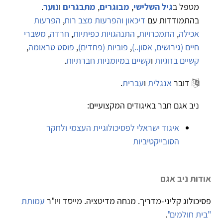
מטפל ב
גיל השלישי
,
מבוגרים
,
מתבגרים
ו
נוער
.
בהתמודדות עם
דיכאון והפרעות מצב רוח
,
הפרעות
אכילה
,
התמכרויות
,
התנהגויות כפיתיות
,
חרדה
,
משברי
חיים (גירושים, אסון..)
,
פוביות (פחדים)
,
פוסט טראומה
,
קשיים בזוגיות
ו
קשיים במיומניות חברתיות
.
דובר
אנגלית
ו
עברית
.
ניב אגם חבר באיגודים המקצועיים:
איגוד ישראלי לפסיכולוגיית העצמי ולחקר
הסובייקטיביות
אודות ניב אגם
פסיכולוג קליני-מדריך. מנחה מדיטציה. מייסד ויו"ר
עמותת
"בית חולמים"
.