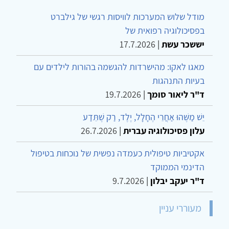
מודל שלוש המערכות לוויסות רגשי של גילברט
בפסיכולוגיה רפואית של
יששכר עשת
|
17.7.2026
מאגו לאקו: מהישרדות להגשמה בהורות לילדים עם
בעיות התנהגות
ד"ר ליאור סומך
|
19.7.2026
יֵשׁ מַשֶּׁהוּ אַחֲרֵי הֶחָלָל, יֶלֶד, רַק שֶׁתֵּדַע
עלון פסיכולוגיה עברית
|
26.7.2026
אקטיביות טיפולית כעמדה נפשית של נוכחות בטיפול
הדינמי הממוקד
ד"ר יעקב יבלון
|
9.7.2026
מעוררי עניין