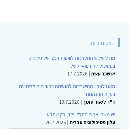
נצפים ביותר
מודל שלוש המערכות לוויסות רגשי של גילברט
בפסיכולוגיה רפואית של
יששכר עשת
|
17.7.2026
מאגו לאקו: מהישרדות להגשמה בהורות לילדים עם
בעיות התנהגות
ד"ר ליאור סומך
|
19.7.2026
יֵשׁ מַשֶּׁהוּ אַחֲרֵי הֶחָלָל, יֶלֶד, רַק שֶׁתֵּדַע
עלון פסיכולוגיה עברית
|
26.7.2026