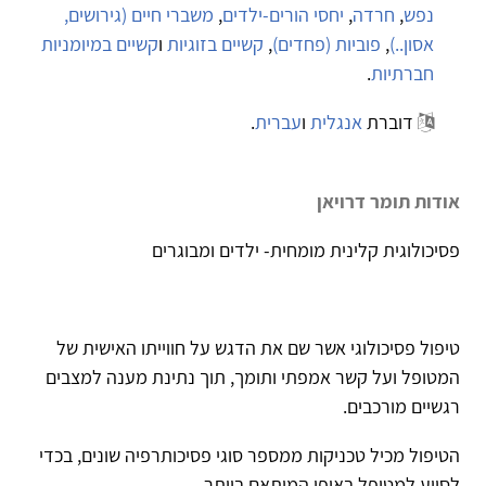
נפש
,
חרדה
,
יחסי הורים-ילדים
,
משברי חיים (גירושים,
אסון..)
,
פוביות (פחדים)
,
קשיים בזוגיות
ו
קשיים במיומניות
חברתיות
.
דוברת
אנגלית
ו
עברית
.
אודות תומר דרויאן
פסיכולוגית קלינית מומחית- ילדים ומבוגרים
טיפול פסיכולוגי אשר שם את הדגש על חווייתו האישית של
המטופל ועל קשר אמפתי ותומך, תוך נתינת מענה למצבים
רגשיים מורכבים.
הטיפול מכיל טכניקות ממספר סוגי פסיכותרפיה שונים, בכדי
לסייע למטופל באופן המותאם ביותר.