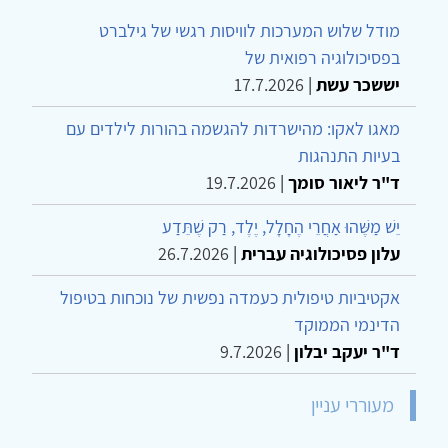
מודל שלוש המערכות לוויסות רגשי של גילברט
בפסיכולוגיה רפואית של
יששכר עשת
|
17.7.2026
מאגו לאקו: מהישרדות להגשמה בהורות לילדים עם
בעיות התנהגות
ד"ר ליאור סומך
|
19.7.2026
יֵשׁ מַשֶּׁהוּ אַחֲרֵי הֶחָלָל, יֶלֶד, רַק שֶׁתֵּדַע
עלון פסיכולוגיה עברית
|
26.7.2026
אקטיביות טיפולית כעמדה נפשית של נוכחות בטיפול
הדינמי הממוקד
ד"ר יעקב יבלון
|
9.7.2026
מעוררי עניין