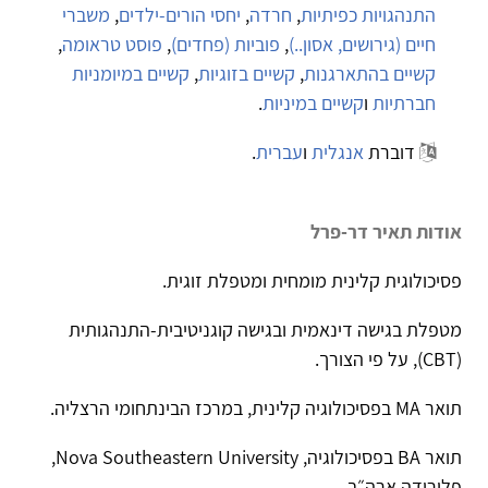
התנהגויות כפיתיות
,
חרדה
,
יחסי הורים-ילדים
,
משברי
חיים (גירושים, אסון..)
,
פוביות (פחדים)
,
פוסט טראומה
,
קשיים בהתארגנות
,
קשיים בזוגיות
,
קשיים במיומניות
חברתיות
ו
קשיים במיניות
.
דוברת
אנגלית
ו
עברית
.
אודות תאיר דר-פרל
פסיכולוגית קלינית מומחית ומטפלת זוגית.
מטפלת בגישה דינאמית ובגישה קוגניטיבית-התנהגותית
(
CBT
), על פי הצורך.
תואר MA בפסיכולוגיה קלינית, במרכז הבינתחומי הרצליה.
תואר BA בפסיכולוגיה, Nova Southeastern University,
פלורידה ארה״ב.