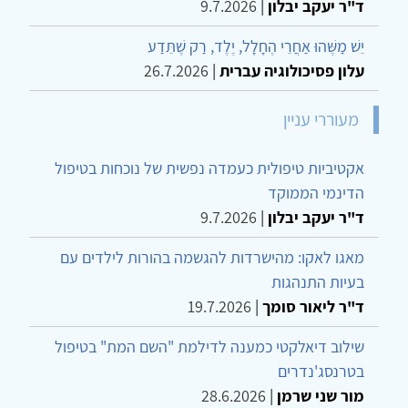
ד"ר יעקב יבלון
|
9.7.2026
יֵשׁ מַשֶּׁהוּ אַחֲרֵי הֶחָלָל, יֶלֶד, רַק שֶׁתֵּדַע
עלון פסיכולוגיה עברית
|
26.7.2026
מעוררי עניין
אקטיביות טיפולית כעמדה נפשית של נוכחות בטיפול
הדינמי הממוקד
ד"ר יעקב יבלון
|
9.7.2026
מאגו לאקו: מהישרדות להגשמה בהורות לילדים עם
בעיות התנהגות
ד"ר ליאור סומך
|
19.7.2026
שילוב דיאלקטי כמענה לדילמת "השם המת" בטיפול
בטרנסג'נדרים
מור שני שרמן
|
28.6.2026