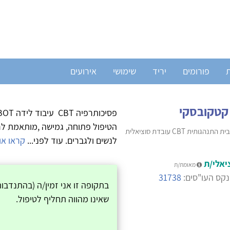
ת
פורומים
יריד
שימושי
אירועים
 קטקובסקי
הטיפול פתוחה, גמישה ,מותאמת לרצ
פסיכותרפיה קוגניטיבית התנהגותית CBT עובדת סוציאלית
לנשים ולגברים. עוד לפני...
קראו או
יאלי/ת
מאומת/ת
קס העו"סים:
31738
בתקופה זו אני זמין/ה (בהתנדבו
שאינו מהווה תחליף לטיפול.