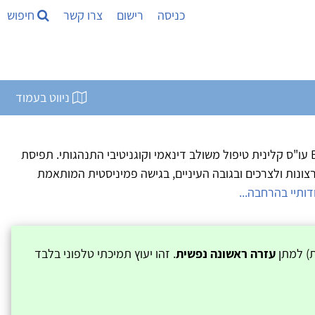
כניסה
רישום
צרו קשר
חיפוש
ניווט בעמוד
פסיכותרפיה CBT עיבוד לידה BOT עו"ס קלינית טיפול משולב דינאמי וקוגניטיבי התנהגותי. תפיסת
ונות ולצרכים ובגובה העיניים, בגישה פמיניסטית המותאמת
דותיי בהרחבה...
ת) למתן
עזרה ראשונה נפשית
. זהו יעוץ תמיכתי טלפוני בלבד