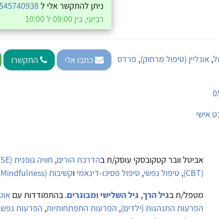
ניתן להתקשר אלי ל
545740938
רביעי, בין 09:00 ל 10:00
ל
,
אונליין (טיפול מרחוק)
,
פרדס
כתבו אלי
התקשרו
0
ט אישי
אביטל וובר קטקובסקי עוסק/ת ב
הדרכת הורים
,
חוויה גופנית (SE)
(CBT)
,
טיפול נפשי
,
טיפול פסיכו-דינאמי
ו
קשיבות (Mindfulness)
מטפל/ת ב
גיל הרך
,
גיל השלישי
ו
מבוגרים
. בהתמודדות עם
אוט
הפרעות התנהגות (ילדים)
,
הפרעות התפתחותיות
,
הפרעות נפש
,