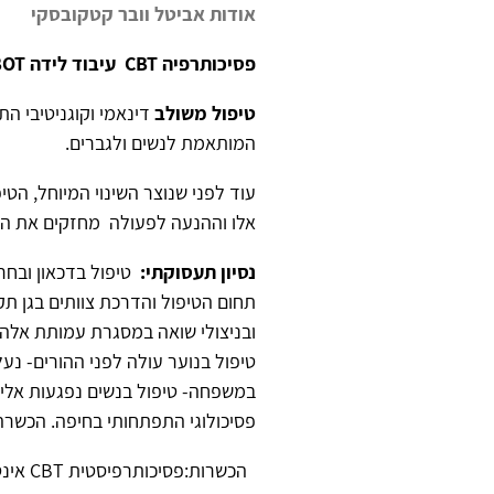
אודות אביטל וובר קטקובסקי
פסיכותרפיה CBT
עיבוד לידה BOT עו"ס קלינית
טיפול משולב
דינאמי וקוגניטיבי הת
המותאמת לנשים ולגברים.
עוד לפני שנוצר השינוי המיוחל, הט
אלו וההנעה לפעולה מחזקים את הת
נסיון תעסוקתי:
טיפול בדכאון ובחר
תחום הטיפול והדרכת צוותים בגן תק
ובניצולי שואה במסגרת עמותת אלה. ט
טיפול בנוער עולה לפני ההורים- נע
במשפחה- טיפול בנשים נפגעות אלימ
פסיכולוגי התפתחותי בחיפה. הכשרה 
הכשרות:פסיכותרפיסטית CBT אינטגרטיבי