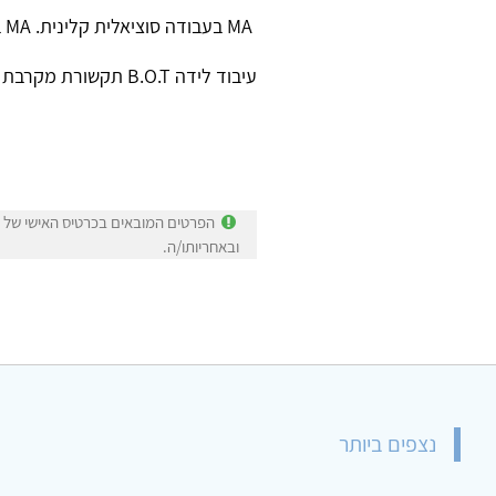
MA בעבודה סוציאלית קלינית. MA בחוג לבריאות נפש קהילתית. BA פסיכולוגיה ותקשורת
עיבוד לידה B.O.T תקשורת מקרבת בשדה הלידה
הפרטים המובאים בכרטיס האישי של א
ובאחריותו/ה.
נצפים ביותר