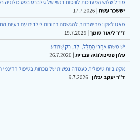
מודל שלוש המערכות לוויסות רגשי של גילברט בפסיכולוגיה ר
יששכר עשת
|
17.7.2026
מאגו לאקו: מהישרדות להגשמה בהורות לילדים עם בעיות הת
ד"ר ליאור סומך
|
19.7.2026
יֵשׁ מַשֶּׁהוּ אַחֲרֵי הֶחָלָל, יֶלֶד, רַק שֶׁתֵּדַע
עלון פסיכולוגיה עברית
|
26.7.2026
אקטיביות טיפולית כעמדה נפשית של נוכחות בטיפול הדינמי 
ד"ר יעקב יבלון
|
9.7.2026