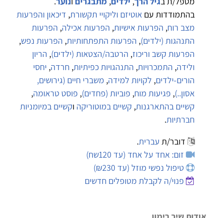
מטפל/ת ב
גיל הרך
,
ילדים
,
מתבגרים
ו
נוער
.
בהתמודדות עם
אוטיזם וליקויי תקשורת
,
דיכאון והפרעות
מצב רוח
,
הפרעות אישיות
,
הפרעות אכילה
,
הפרעות
התנהגות (ילדים)
,
הפרעות התפתחותיות
,
הפרעות נפש
,
הפרעות קשב וריכוז
,
הרטבה/הצטאות (ילדים)
,
הריון
ולידה
,
התמכרויות
,
התנהגויות כפיתיות
,
חרדה
,
יחסי
הורים-ילדים
,
לקויות למידה
,
משברי חיים (גירושים,
אסון..)
,
פגיעות מוח
,
פוביות (פחדים)
,
פוסט טראומה
,
קשיים בהתארגנות
,
קשיים במוטוריקה
ו
קשיים במיומניות
חברתיות
.
דובר/ת
עברית
.
זום: אחד על אחד (עד 120שח)
טיפול נפשי מוזל (עד ₪230)
פנוי/ה לקבלת מטופלים חדשים
אודות שיר רימון