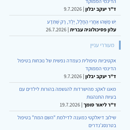
הדינמי הממוקד
ד"ר יעקב יבלון
|
9.7.2026
יֵשׁ מַשֶּׁהוּ אַחֲרֵי הֶחָלָל, יֶלֶד, רַק שֶׁתֵּדַע
עלון פסיכולוגיה עברית
|
26.7.2026
מעוררי עניין
אקטיביות טיפולית כעמדה נפשית של נוכחות בטיפול
הדינמי הממוקד
ד"ר יעקב יבלון
|
9.7.2026
מאגו לאקו: מהישרדות להגשמה בהורות לילדים עם
בעיות התנהגות
ד"ר ליאור סומך
|
19.7.2026
שילוב דיאלקטי כמענה לדילמת "השם המת" בטיפול
בטרנסג'נדרים