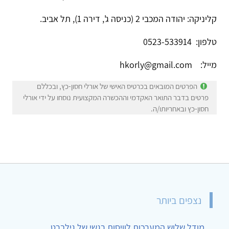
קליניקה: יהודה המכבי 2 (כניסה ג', דירה 1), תל אביב.
טלפון: 0523-533914
מייל: hkorly@gmail.com
הפרטים המובאים בכרטיס האישי של אורלי חסון-כץ, ובכללם
פרטים בדבר התואר האקדמי וההכשרה המקצועית נוסחו על ידי אורלי
חסון-כץ ובאחריותו/ה.
נצפים ביותר
מודל שלוש המערכות לוויסות רגשי של גילברט