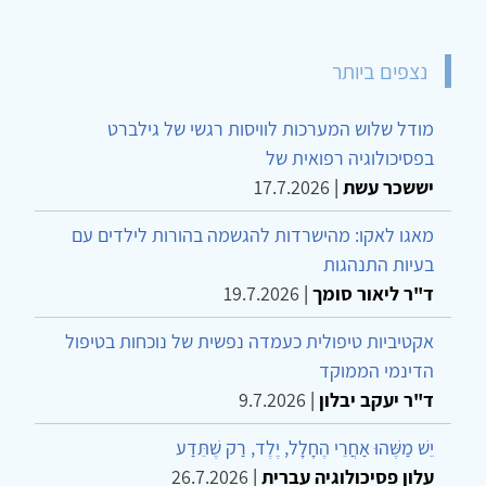
נצפים ביותר
מודל שלוש המערכות לוויסות רגשי של גילברט
בפסיכולוגיה רפואית של
יששכר עשת
|
17.7.2026
מאגו לאקו: מהישרדות להגשמה בהורות לילדים עם
בעיות התנהגות
ד"ר ליאור סומך
|
19.7.2026
אקטיביות טיפולית כעמדה נפשית של נוכחות בטיפול
הדינמי הממוקד
ד"ר יעקב יבלון
|
9.7.2026
יֵשׁ מַשֶּׁהוּ אַחֲרֵי הֶחָלָל, יֶלֶד, רַק שֶׁתֵּדַע
עלון פסיכולוגיה עברית
|
26.7.2026