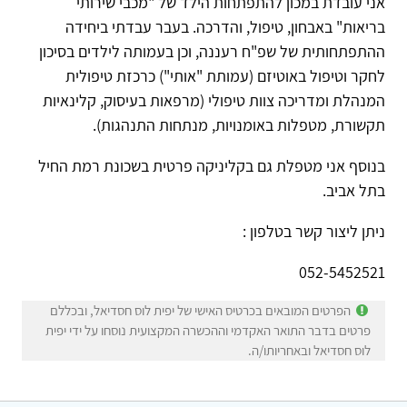
אני עובדת במכון להתפתחות הילד של "מכבי שירותי
בריאות" באבחון, טיפול, והדרכה. בעבר עבדתי ביחידה
ההתפתחותית של שפ"ח רעננה, וכן בעמותה לילדים בסיכון
לחקר וטיפול באוטיזם (עמותת "אותי") כרכזת טיפולית
המנהלת ומדריכה צוות טיפולי (מרפאות בעיסוק, קלינאיות
תקשורת, מטפלות באומנויות, מנתחות התנהגות).
בנוסף אני מטפלת גם בקליניקה פרטית בשכונת רמת החיל
בתל אביב.
ניתן ליצור קשר בטלפון :
052-5452521
הפרטים המובאים בכרטיס האישי של יפית לוס חסדיאל, ובכללם
פרטים בדבר התואר האקדמי וההכשרה המקצועית נוסחו על ידי יפית
לוס חסדיאל ובאחריותו/ה.