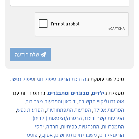
שלח הודעה
מיטל שני עוסקת ב
הדרכת הורים
,
טיפול זוגי
ו
טיפול נפשי
.
מטפלת ב
ילדים
,
מבוגרים
ו
מתבגרים
. בהתמודדות עם
אוטיזם וליקויי תקשורת
,
דיכאון והפרעות מצב רוח
,
הפרעות אכילה
,
הפרעות התפתחותיות
,
הפרעות נפש
,
הפרעות קשב וריכוז
,
הרטבה/הצטאות (ילדים)
,
התמכרויות
,
התנהגויות כפיתיות
,
חרדה
,
יחסי
הורים-ילדים
,
משברי חיים (גירושים, אסון..)
,
פוסט