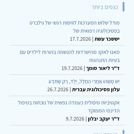
נצפים ביותר
מודל שלוש המערכות לוויסות רגשי של גילברט
בפסיכולוגיה רפואית של
יששכר עשת
|
17.7.2026
מאגו לאקו: מהישרדות להגשמה בהורות לילדים עם
בעיות התנהגות
ד"ר ליאור סומך
|
19.7.2026
יֵשׁ מַשֶּׁהוּ אַחֲרֵי הֶחָלָל, יֶלֶד, רַק שֶׁתֵּדַע
עלון פסיכולוגיה עברית
|
26.7.2026
אקטיביות טיפולית כעמדה נפשית של נוכחות בטיפול
הדינמי הממוקד
ד"ר יעקב יבלון
|
9.7.2026