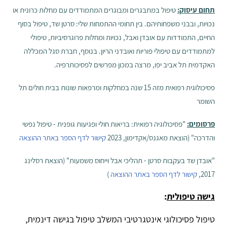
תחום עיסוק:
טיפול במתבגרים ומבוגרים המתמודדים עם מחלות כרונית או
נכויות, ובבני משפחותיהם. בין תחומי ההתמחות שלי: סרטן שד, טיפול בסוף
החיים,
התמודדות עם אובדן ואבל, נכויות ומחלות פרוגרסיביות, טיפולי
למתמודדים עם טיפולי פוריות ואובדני הריון. בנוסף, חברת סגל המכללה
האקדמית תל אביב יפו, מרצה במכון מפרשים לפסיכותרפיה.
פסיכולוגית רפואית מזה 15 שנה במחלקות ומרפאות שונות בבית חולים תל
השומר
פרסומים:
"פסיכולוגיה רפואית: בריאות חולי ופגיעות גופנית - טיפול נפשי
והדרכה" (הוצאת מאגנס/אקדימון, 2023
קישור לדף הספר באתר ההוצאה
"אובדן שד בעקבות סרטן - תהליכי אבל וייחוס משמעות" (הוצאת רסלינג
2017,
קישור לדף הספר באתר ההוצאה
)
גישה טיפולית
:
טיפול פסיכולוגי אינטגרטיבי המשלב טיפול ב
גישה דינמית,