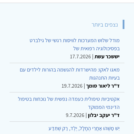
נצפים ביותר
מודל שלוש המערכות לוויסות רגשי של גילברט
בפסיכולוגיה רפואית של
יששכר עשת
|
17.7.2026
מאגו לאקו: מהישרדות להגשמה בהורות לילדים עם
בעיות התנהגות
ד"ר ליאור סומך
|
19.7.2026
אקטיביות טיפולית כעמדה נפשית של נוכחות בטיפול
הדינמי הממוקד
ד"ר יעקב יבלון
|
9.7.2026
יֵשׁ מַשֶּׁהוּ אַחֲרֵי הֶחָלָל, יֶלֶד, רַק שֶׁתֵּדַע