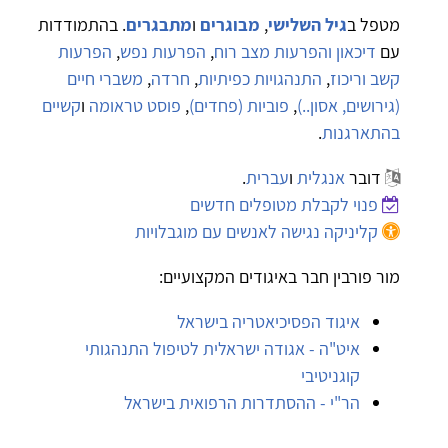
מטפל ב
גיל השלישי
,
מבוגרים
ו
מתבגרים
. בהתמודדות
עם
דיכאון והפרעות מצב רוח
,
הפרעות נפש
,
הפרעות
קשב וריכוז
,
התנהגויות כפיתיות
,
חרדה
,
משברי חיים
(גירושים, אסון..)
,
פוביות (פחדים)
,
פוסט טראומה
ו
קשיים
בהתארגנות
.
דובר
אנגלית
ו
עברית
.
פנוי לקבלת מטופלים חדשים
קליניקה נגישה לאנשים עם מוגבלויות
מור פורבין חבר באיגודים המקצועיים:
איגוד הפסיכיאטריה בישראל
איט"ה - אגודה ישראלית לטיפול התנהגותי
קוגניטיבי
הר"י - ההסתדרות הרפואית בישראל