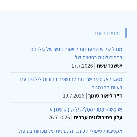
נצפים ביותר
מודל שלוש המערכות לוויסות רגשי של גילברט
בפסיכולוגיה רפואית של
יששכר עשת
|
17.7.2026
מאגו לאקו: מהישרדות להגשמה בהורות לילדים עם
בעיות התנהגות
ד"ר ליאור סומך
|
19.7.2026
יֵשׁ מַשֶּׁהוּ אַחֲרֵי הֶחָלָל, יֶלֶד, רַק שֶׁתֵּדַע
עלון פסיכולוגיה עברית
|
26.7.2026
אקטיביות טיפולית כעמדה נפשית של נוכחות בטיפול