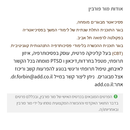
אודות מור פורבין
פסיכיאטר מבוגרים מומחה,
בוגר התוכנית התלת שנתית של לימודי המשך בפסיכיאטריה
בפקולטה לרפואה תל אביב.
בוגר תוכנית ההכשרה בלימודי פסיכותרפיה התנהגותית קוגניטיבית.
בעל קליניקה פרטית, עוסק בפסיכותרפיה, איזון
(CBT)
תרופתי, מטפל בחרדות,דיכאון ו PTSD מומחה בכל הקשור
לאיבחון, טיפול תרופתי וריגשי בנוגע להפרעות קשב וריכוז
אצל מבוגרים. ניתן ליצור קשר במייל dr.forbin@add.co.il.
אתר:add.co.il
הפרטים המובאים בכרטיס האישי של מור פורבין, ובכללם פרטים
בדבר התואר האקדמי וההכשרה המקצועית נוסחו על ידי מור פורבין
ובאחריותו/ה.