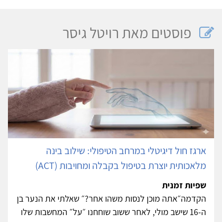
פוסטים מאת רויטל גיסר
ארגז חול דיגיטלי במרחב הטיפולי: שילוב בינה
מלאכותית יוצרת בטיפול בקבלה ומחויבות (ACT)
שפיות זמנית
הקדמה״אתה מוכן לנסות משהו אחר?״ שאלתי את הנער בן
ה-16 שישב מולי, לאחר ששוב שוחחנו ״על״ המחשבות שלו