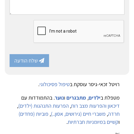
שלח הודעה
רויטל זכאי-גיסר עוסקת ב
טיפול פסיכולוגי
.
מטפלת ב
ילדים
,
מתבגרים
ו
נוער
. בהתמודדות עם
דיכאון והפרעות מצב רוח
,
הפרעות התנהגות (ילדים)
,
חרדה
,
משברי חיים (גירושים, אסון..)
,
פוביות (פחדים)
ו
קשיים במיומניות חברתיות
.