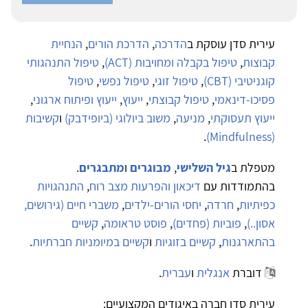
עירית סדן עוסקת ב
הדרכה
,
הדרכת הורים
,
הנחיית
קבוצות
,
טיפול בקבלה ומחויבות (ACT)
,
טיפול התנהגותי
קוגניטיבי (CBT)
,
טיפול זוגי
,
טיפול נפשי
,
טיפול
פסיכו-דינאמי
,
טיפול קבוצתי
,
ייעוץ
,
ייעוץ ופיתוח ארגוני
,
ייעוץ תעסוקתי
,
מניעה
,
משוב ביולוגי (ביופידבק)
ו
קשיבות
.
(Mindfulness)
מטפלת ב
גיל השלישי
,
מבוגרים
ו
מתבגרים
.
בהתמודדות עם
דיכאון והפרעות מצב רוח
,
התנהגויות
כפיתיות
,
חרדה
,
יחסי הורים-ילדים
,
משברי חיים (גירושים,
אסון..)
,
פוביות (פחדים)
,
פוסט טראומה
,
קשיים
בהתארגנות
,
קשיים בזוגיות
ו
קשיים במיומניות חברתיות
.
דוברת
אנגלית
ו
עברית
.
עירית סדן חברה באיגודים המקצועיים: