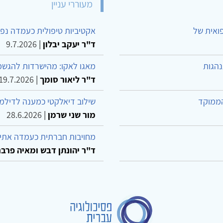
מעוררי עניין
פואית של
אקטיביות טיפולית כעמדה נפש
ד"ר יעקב יבלון
|
9.7.2026
נהגות
מאגו לאקו: מהישרדות להגשמ
ד"ר ליאור סומך
|
19.7.2026
הממוקד
שילוב דיאלקטי כמענה לדילמ
מור שני שרמן
|
28.6.2026
מחויבות חברתית כעמדה אתית
ד"ר יהונתן דבש ומאיה פרבר