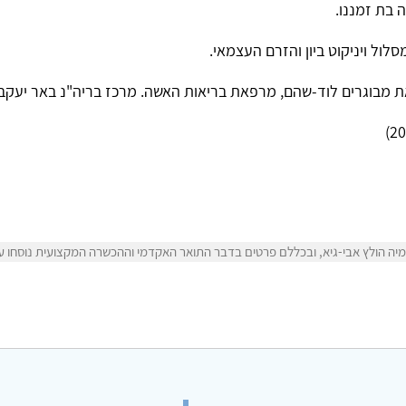
ה בת זמננו.
ול ויניקוט ביון והזרם העצמאי.
 מבוגרים לוד-שהם, מרפאת בריאות האשה. מרכז בריה"נ באר יעקב.
ה הולץ אבי-גיא, ובכללם פרטים בדבר התואר האקדמי וההכשרה המקצועית נוסחו על י