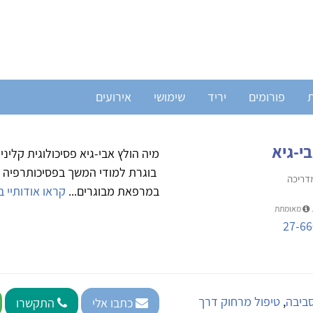
ת
פורומים
יריד
שימושי
אירועים
י-גיא
מיה הולץ אבי-גיא פסיכולוגית קלי
בוגרת למודי המשך בפסיכותרפיה מס
מדריכה
במרפאת מבוגרים...
קראו אודותיי ב
מאומתת
27-66
סביבה
,
טיפול מרחוק דרך
כתבו אלי
התקשרו