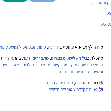
גן והסביבה
05
ט אישי
מיה הולץ אבי-גיא עוסקת ב
הדרכה
,
טיפול זוגי
,
טיפול נפשי
,
טיפול
מטפלת ב
גיל השלישי
,
מבוגרים
,
מתבגרים
ו
נוער
. בהתמודדות 
טיפולי פוריות, אימוץ ופונדקאות
,
יחסי הורים-ילדים
,
משברי חיים (ג
ו
קשיים במיומניות חברתיות
.
דוברת
אנגלית
,
ספרדית
ו
עברית
.
פנויה לקבלת מטופלים חדשים