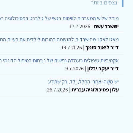
נצפים ביותר
מודל שלוש המערכות לוויסות רגשי של גילברט בפסיכולוגיה ר
יששכר עשת
|
17.7.2026
מאגו לאקו: מהישרדות להגשמה בהורות לילדים עם בעיות הת
ד"ר ליאור סומך
|
19.7.2026
אקטיביות טיפולית כעמדה נפשית של נוכחות בטיפול הדינמי 
ד"ר יעקב יבלון
|
9.7.2026
יֵשׁ מַשֶּׁהוּ אַחֲרֵי הֶחָלָל, יֶלֶד, רַק שֶׁתֵּדַע
עלון פסיכולוגיה עברית
|
26.7.2026