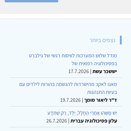
נצפים ביותר
מודל שלוש המערכות לוויסות רגשי של גילברט
בפסיכולוגיה רפואית של
יששכר עשת
|
17.7.2026
מאגו לאקו: מהישרדות להגשמה בהורות לילדים עם
בעיות התנהגות
ד"ר ליאור סומך
|
19.7.2026
יֵשׁ מַשֶּׁהוּ אַחֲרֵי הֶחָלָל, יֶלֶד, רַק שֶׁתֵּדַע
עלון פסיכולוגיה עברית
|
26.7.2026