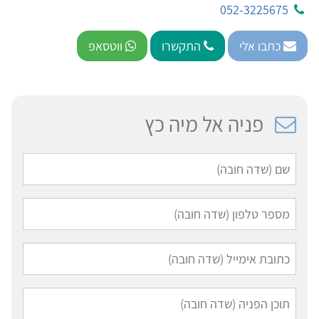
052-3225675
כתבו אלי
התקשרו
ווטסאפ
פניה אל מיה כץ