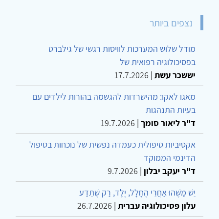
נצפים ביותר
מודל שלוש המערכות לוויסות רגשי של גילברט
בפסיכולוגיה רפואית של
יששכר עשת
|
17.7.2026
מאגו לאקו: מהישרדות להגשמה בהורות לילדים עם
בעיות התנהגות
ד"ר ליאור סומך
|
19.7.2026
אקטיביות טיפולית כעמדה נפשית של נוכחות בטיפול
הדינמי הממוקד
ד"ר יעקב יבלון
|
9.7.2026
יֵשׁ מַשֶּׁהוּ אַחֲרֵי הֶחָלָל, יֶלֶד, רַק שֶׁתֵּדַע
עלון פסיכולוגיה עברית
|
26.7.2026