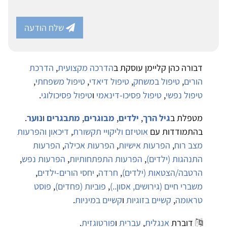
שלח הודעה
דבורה כהן קליימן עוסקת ב
הדרכה מקצועית
,
הדרכת
הורים
,
טיפול במשחק
,
טיפול דיאדי
,
טיפול משפחתי
,
טיפול נפשי
,
טיפול פסיכו-דינאמי
ו
טיפול פסיכולוגי
.
מטפלת ב
גיל הרך
,
ילדים
,
מבוגרים
,
מתבגרים
ו
נוער
.
בהתמודדות עם
אוטיזם וליקויי תקשורת
,
דיכאון והפרעות
מצב רוח
,
הפרעות אישיות
,
הפרעות אכילה
,
הפרעות
התנהגות (ילדים)
,
הפרעות התפתחותיות
,
הפרעות נפש
,
הרטבה/הצטאות (ילדים)
,
חרדה
,
יחסי הורים-ילדים
,
משברי חיים (גירושים, אסון..)
,
פוביות (פחדים)
,
פוסט
טראומה
,
קשיים בזוגיות
ו
קשיים במיניות
.
דוברת
אנגלית
,
עברית
ו
פורטוגזית
.