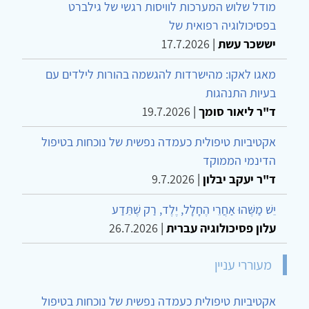
מודל שלוש המערכות לוויסות רגשי של גילברט
בפסיכולוגיה רפואית של
יששכר עשת
|
17.7.2026
מאגו לאקו: מהישרדות להגשמה בהורות לילדים עם
בעיות התנהגות
ד"ר ליאור סומך
|
19.7.2026
אקטיביות טיפולית כעמדה נפשית של נוכחות בטיפול
הדינמי הממוקד
ד"ר יעקב יבלון
|
9.7.2026
יֵשׁ מַשֶּׁהוּ אַחֲרֵי הֶחָלָל, יֶלֶד, רַק שֶׁתֵּדַע
עלון פסיכולוגיה עברית
|
26.7.2026
מעוררי עניין
אקטיביות טיפולית כעמדה נפשית של נוכחות בטיפול