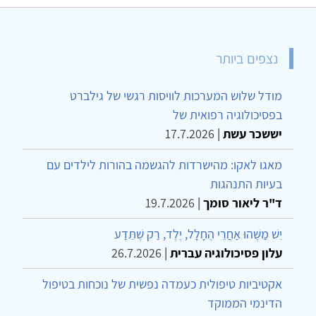
נצפים ביותר
מודל שלוש המערכות לוויסות רגשי של גילברט
בפסיכולוגיה רפואית של
יששכר עשת
|
17.7.2026
מאגו לאקו: מהישרדות להגשמה בהורות לילדים עם
בעיות התנהגות
ד"ר ליאור סומך
|
19.7.2026
יֵשׁ מַשֶּׁהוּ אַחֲרֵי הֶחָלָל, יֶלֶד, רַק שֶׁתֵּדַע
עלון פסיכולוגיה עברית
|
26.7.2026
אקטיביות טיפולית כעמדה נפשית של נוכחות בטיפול
הדינמי הממוקד