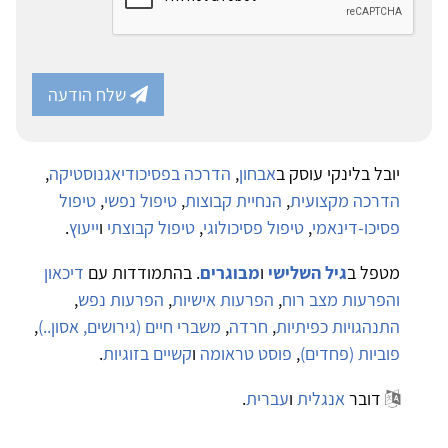
שלח הודעה
יובל בלינקי עוסק ב
אבחון
,
הדרכה בפסיכודיאגנוסטיקה
,
הדרכה מקצועית
,
הנחיית קבוצות
,
טיפול נפשי
,
טיפול
פסיכו-דינאמי
,
טיפול פסיכולוגי
,
טיפול קבוצתי
ו
ייעוץ
.
מטפל ב
גיל השלישי
ו
מבוגרים
. בהתמודדות עם
דיכאון
והפרעות מצב רוח
,
הפרעות אישיות
,
הפרעות נפש
,
התנהגויות כפיתיות
,
חרדה
,
משברי חיים (גירושים, אסון..)
,
פוביות (פחדים)
,
פוסט טראומה
ו
קשיים בזוגיות
.
דובר
אנגלית
ו
עברית
.