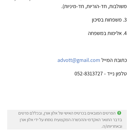
1. הדרכות וליווי אנשי מקצוע ברמה פרטנית וקבוצתית
2. המשפחה ה'אחרת' על הרכביה ומבניה השונים (גרושות,
משולבות, חד-הוריות, חד-מיניות).
3. משפחות בסיכון
4. אלימות במשפחה
כתובת המייל
advott@gmail.com
טלפון נייד - 052-8313727