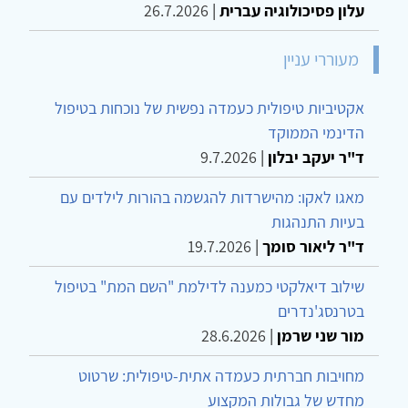
הדינמי הממוקד
ד"ר יעקב יבלון
|
9.7.2026
יֵשׁ מַשֶּׁהוּ אַחֲרֵי הֶחָלָל, יֶלֶד, רַק שֶׁתֵּדַע
עלון פסיכולוגיה עברית
|
26.7.2026
מעוררי עניין
אקטיביות טיפולית כעמדה נפשית של נוכחות בטיפול
הדינמי הממוקד
ד"ר יעקב יבלון
|
9.7.2026
מאגו לאקו: מהישרדות להגשמה בהורות לילדים עם
בעיות התנהגות
ד"ר ליאור סומך
|
19.7.2026
שילוב דיאלקטי כמענה לדילמת "השם המת" בטיפול
בטרנסג'נדרים