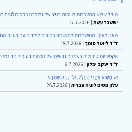
מודל שלוש המערכות לוויסות רגשי של גילברט בפסיכולוגיה ר
יששכר עשת
|
17.7.2026
מאגו לאקו: מהישרדות להגשמה בהורות לילדים עם בעיות הת
ד"ר ליאור סומך
|
19.7.2026
אקטיביות טיפולית כעמדה נפשית של נוכחות בטיפול הדינמי 
ד"ר יעקב יבלון
|
9.7.2026
יֵשׁ מַשֶּׁהוּ אַחֲרֵי הֶחָלָל, יֶלֶד, רַק שֶׁתֵּדַע
עלון פסיכולוגיה עברית
|
26.7.2026