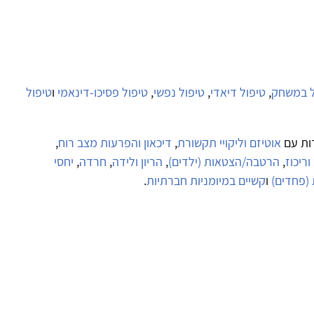
ל במשחק
,
טיפול דיאדי
,
טיפול נפשי
,
טיפול פסיכו-דינאמי
ו
טיפול
ות עם
אוטיזם וליקויי תקשורת
,
דיכאון והפרעות מצב רוח
,
ריכוז
,
הרטבה/הצטאות (ילדים)
,
הריון ולידה
,
חרדה
,
יחסי
 (פחדים)
ו
קשיים במיומניות חברתיות
.