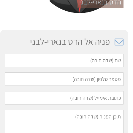
הדס בנארי-לבני
פניה אל הדס בנארי-לבני