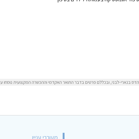
דס בנארי-לבני, ובכללם פרטים בדבר התואר האקדמי וההכשרה המקצועית נוסחו על י
מעוררי עניין