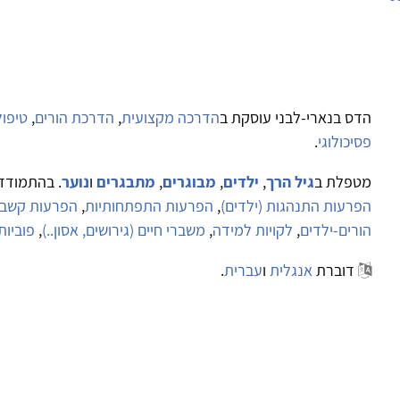
הדס בנארי-לבני עוסקת ב
הדרכה מקצועית
,
הדרכת הורים
,
טיפו
פסיכולוגי
.
מטפלת ב
גיל הרך
,
ילדים
,
מבוגרים
,
מתבגרים
ו
נוער
. בהתמודד
הפרעות התנהגות (ילדים)
,
הפרעות התפתחותיות
,
הפרעות קשב ו
הורים-ילדים
,
לקויות למידה
,
משברי חיים (גירושים, אסון..)
,
פוביות
דוברת
אנגלית
ו
עברית
.