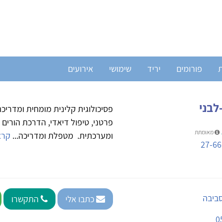
ת
פורומים
יריד
שימושי
אירועים
לבני
פסיכולוגית קלינית מומחית ומדריכה
פרטני, טיפול דיאדי, הדרכת הורים
מאומתת
ומערכתית. מטפלת ומדריכה...
קרא
27-66
סביבה
כתבו אלי
התקשרו
0