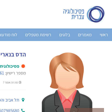
ראשי
מאמרים
בלוגים
רשימת מטפלים
לוח מודעו
הדס בנארי-
פסיכולוגית
מספר רישיון:
61
מה זה אומר ?
תל אביב וה
507985680