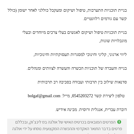
בניית תוכניות התערבות, טיפול ושיקום ומעקבל כוללני לאחר ישומן (כולל
קשר עם גורמים רלוונטיים.
בניית תוכניות טיפול ושיקום לאנשים בעלי צרכים מיוחדים ובעלי
מוגבלויות שונות,
ליווי ארגוני, קליני וחינוכי למסגרות תעסוקתיות וחינוכיות,
בנייה והעברה של תוכניות הכשרה והעשרה לצוותים ומנהלים.
סדנאות שילוב בין תרבותי ועבודה בסביבה רב תרבותית
טלפון ליצירת קשר 0545203272, מייל: bolgaf@gmail.com
דוברת עברית, אנגלית ורוסית. מבינה אידיש.
הפרטים המובאים בכרטיס האישי של אולגה בס לינצ'וק, ובכללם
פרטים בדבר התואר האקדמי וההכשרה המקצועית נוסחו על ידי אולגה