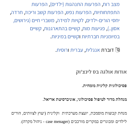
מצב רוח
,
הפרעות התנהגות (ילדים)
,
הפרעות
התפתחותיות
,
הפרעות נפש
,
הפרעות קשב וריכוז
,
חרדה
,
יחסי הורים-ילדים
,
לקויות למידה
,
משברי חיים (גירושים,
אסון..)
,
פגיעות מוח
,
קשיים בהתארגנות
,
קשיים
במיומניות חברתיות
ו
קשיים במיניות
.
דוברת
אנגלית
,
עברית
ו
רוסית
.
אודות אולגה בס לינצ'וק
פסיכולוגית קלינית מומחית.
מנהלת מדור לטיפול פסיכולוגי, אוניברסיטת אריאל.
מנחת קבוצות מוסמכת, יועצת מערכתית וקלינית (יעוץ לצוותים, הורים
לילדים ומבוגרים במקרים מורכבים (case menager - ניהול מקרה).