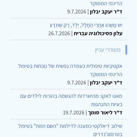
הדינמי הממוקד
ד"ר יעקב יבלון
|
9.7.2026
יֵשׁ מַשֶּׁהוּ אַחֲרֵי הֶחָלָל, יֶלֶד, רַק שֶׁתֵּדַע
עלון פסיכולוגיה עברית
|
26.7.2026
מעוררי עניין
אקטיביות טיפולית כעמדה נפשית של נוכחות בטיפול
הדינמי הממוקד
ד"ר יעקב יבלון
|
9.7.2026
מאגו לאקו: מהישרדות להגשמה בהורות לילדים עם
בעיות התנהגות
ד"ר ליאור סומך
|
19.7.2026
שילוב דיאלקטי כמענה לדילמת "השם המת" בטיפול
בטרנסג'נדרים