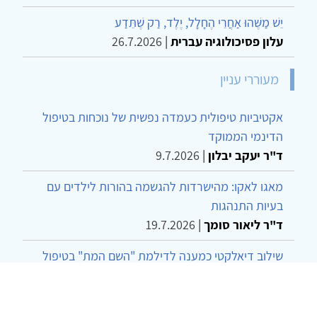
יֵשׁ מַשֶּׁהוּ אַחֲרֵי הֶחָלָל, יֶלֶד, רַק שֶׁתֵּדַע
עלון פסיכולוגיה עברית
|
26.7.2026
מעוררי עניין
אקטיביות טיפולית כעמדה נפשית של נוכחות בטיפול
הדינמי הממוקד
ד"ר יעקב יבלון
|
9.7.2026
מאגו לאקו: מהישרדות להגשמה בהורות לילדים עם
בעיות התנהגות
ד"ר ליאור סומך
|
19.7.2026
שילוב דיאלקטי כמענה לדילמת "השם המת" בטיפול
בטרנסג'נדרים
מור שני שרמן
|
28.6.2026