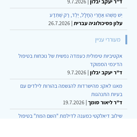
ד"ר יעקב יבלון
|
9.7.2026
יֵשׁ מַשֶּׁהוּ אַחֲרֵי הֶחָלָל, יֶלֶד, רַק שֶׁתֵּדַע
עלון פסיכולוגיה עברית
|
26.7.2026
מעוררי עניין
אקטיביות טיפולית כעמדה נפשית של נוכחות בטיפול
הדינמי הממוקד
ד"ר יעקב יבלון
|
9.7.2026
מאגו לאקו: מהישרדות להגשמה בהורות לילדים עם
בעיות התנהגות
ד"ר ליאור סומך
|
19.7.2026
שילוב דיאלקטי כמענה לדילמת "השם המת" בטיפול
בטרנסג'נדרים
מור שני שרמן
|
28.6.2026