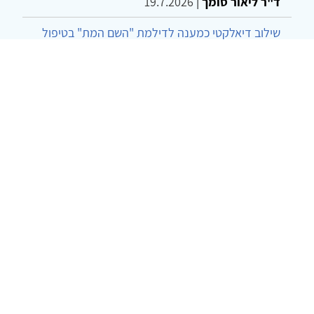
ד"ר ליאור סומך
|
19.7.2026
שילוב דיאלקטי כמענה לדילמת "השם המת" בטיפול
בטרנסג'נדרים
מור שני שרמן
|
28.6.2026
מחויבות חברתית כעמדה אתית-טיפולית: שרטוט
מחדש של גבולות המקצוע
ד"ר יהונתן דבש ומאיה פרבר
|
26.6.2026
© 2002-2026 כל הזכויות שמורות