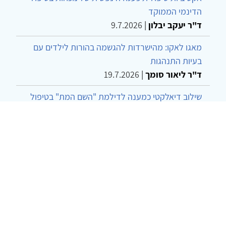
הדינמי הממוקד
ד"ר יעקב יבלון
|
9.7.2026
מאגו לאקו: מהישרדות להגשמה בהורות לילדים עם
בעיות התנהגות
ד"ר ליאור סומך
|
19.7.2026
שילוב דיאלקטי כמענה לדילמת "השם המת" בטיפול
בטרנסג'נדרים
מור שני שרמן
|
28.6.2026
מחויבות חברתית כעמדה אתית-טיפולית: שרטוט
מחדש של גבולות המקצוע
ד"ר יהונתן דבש ומאיה פרבר
|
26.6.2026