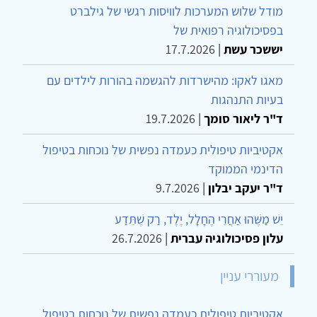
מודל שלוש המערכות לוויסות רגשי של גילברט
בפסיכולוגיה רפואית של
יששכר עשת
|
17.7.2026
מאגו לאקו: מהישרדות להגשמה בהורות לילדים עם
בעיות התנהגות
ד"ר ליאור סומך
|
19.7.2026
אקטיביות טיפולית כעמדה נפשית של נוכחות בטיפול
הדינמי הממוקד
ד"ר יעקב יבלון
|
9.7.2026
יֵשׁ מַשֶּׁהוּ אַחֲרֵי הֶחָלָל, יֶלֶד, רַק שֶׁתֵּדַע
עלון פסיכולוגיה עברית
|
26.7.2026
מעוררי עניין
אקטיביות טיפולית כעמדה נפשית של נוכחות בטיפול