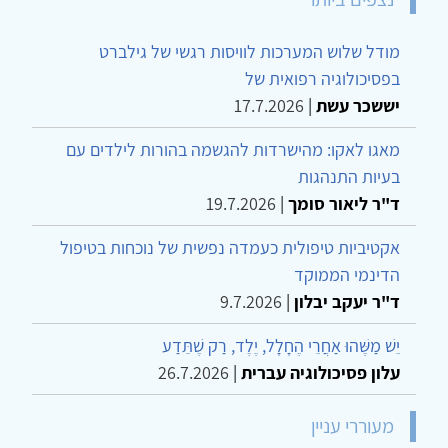
מודל שלוש המערכות לוויסות רגשי של גילברט
בפסיכולוגיה רפואית של
יששכר עשת
|
17.7.2026
מאגו לאקו: מהישרדות להגשמה בהורות לילדים עם
בעיות התנהגות
ד"ר ליאור סומך
|
19.7.2026
אקטיביות טיפולית כעמדה נפשית של נוכחות בטיפול
הדינמי הממוקד
ד"ר יעקב יבלון
|
9.7.2026
יֵשׁ מַשֶּׁהוּ אַחֲרֵי הֶחָלָל, יֶלֶד, רַק שֶׁתֵּדַע
עלון פסיכולוגיה עברית
|
26.7.2026
מעוררי עניין