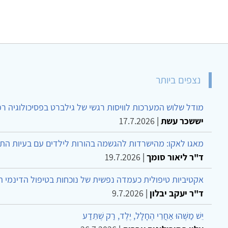
נצפים ביותר
מודל שלוש המערכות לוויסות רגשי של גילברט בפסיכולוגיה ר
יששכר עשת
|
17.7.2026
מאגו לאקו: מהישרדות להגשמה בהורות לילדים עם בעיות הת
ד"ר ליאור סומך
|
19.7.2026
אקטיביות טיפולית כעמדה נפשית של נוכחות בטיפול הדינמי 
ד"ר יעקב יבלון
|
9.7.2026
יֵשׁ מַשֶּׁהוּ אַחֲרֵי הֶחָלָל, יֶלֶד, רַק שֶׁתֵּדַע