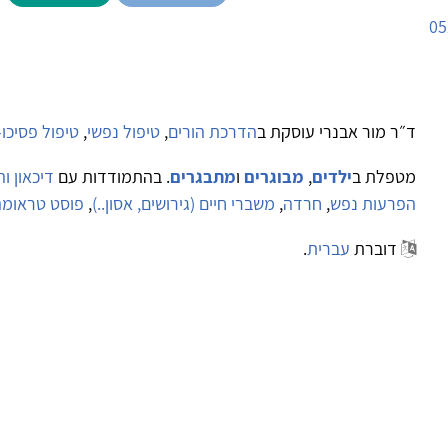
05
ד״ר מור אבנרי עוסקת ב
הדרכת הורים
,
טיפול נפשי
,
טיפול פסיכו-
מטפלת ב
ילדים
,
מבוגרים
ו
מתבגרים
. בהתמודדות עם
דיכאון ו
הפרעות נפש
,
חרדה
,
משברי חיים (גירושים, אסון..)
,
פוסט טראומה
דוברת
עברית
.