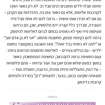
ימימה סבלו ילדים מחוננים רבים סבל רב לא רק כאשר הפכו
לקורבנות אלימות, אלא גם כאשר צפו בה. ההזדהות עם הקרבן –
גם אם לא הכירו אותו אישית – גרמה להם לא אחת סבל פיזי.
העובדה, שבדרך כלל קצרה ידם מלהושיע, שכן, הם נרתעו
מעימות פיזי ואף לא האמינו בכוחם לגרום לאלימות להיפסק
גרמה להם נקיפות מצפון, מחשבות מהסוג: "אני לא בן אדם טוב"
או "למה לא ניסיתי בכל זאת?". מאז השבעה באוקטובר נחשפו
ילדים – גם בגילים צעירים – לאלימות מהסוגים הגרועים ביותר.
עצם החשיפה גרמה להם כאב; החשיפה המתמשכת, כאשר
במשך כמעט שלוש שנים ישנן עוד ועוד עדויות – מהם פלסטיות
– על רצח, התעללות פיזית ומינית, הרעבה, השפלה ועוד –
תוצאתה שקיעה בכאב, בצער, לפעמים "רק" בחרדה ולעיתים
קרובות בדיכאון.
- פרסומת -