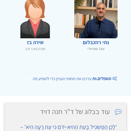
נתי רוזנבלום
שירה בז
עובד סוציאלי
חברה במ.ר.ח.ב
מטפלים.ות
עדכנו את תחומי העניין כדי להופיע פה
עוד בבלוג של ד"ר חנה דויד
'לָכֵן הַמַּשְׂכִּיל בָּעֵת הַהִיא-יִדֹּם כִּי עֵת רָעָה הִיא' –