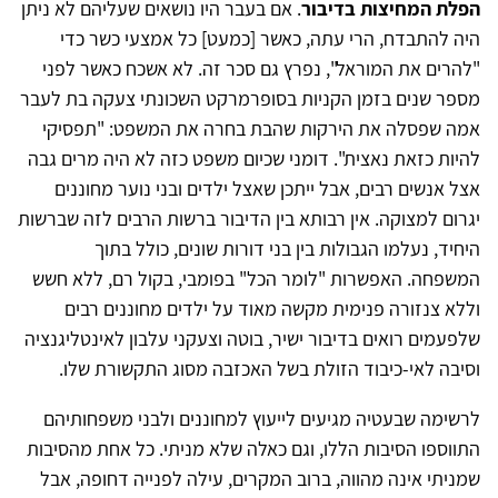
הפלת המחיצות בדיבור
. אם בעבר היו נושאים שעליהם לא ניתן
היה להתבדח, הרי עתה, כאשר [כמעט] כל אמצעי כשר כדי
"להרים את המוראל", נפרץ גם סכר זה. לא אשכח כאשר לפני
מספר שנים בזמן הקניות בסופרמרקט השכונתי צעקה בת לעבר
אמה שפסלה את הירקות שהבת בחרה את המשפט: "תפסיקי
להיות כזאת נאצית". דומני שכיום משפט כזה לא היה מרים גבה
אצל אנשים רבים, אבל ייתכן שאצל ילדים ובני נוער מחוננים
יגרום למצוקה. אין רבותא בין הדיבור ברשות הרבים לזה שברשות
היחיד, נעלמו הגבולות בין בני דורות שונים, כולל בתוך
המשפחה. האפשרות "לומר הכל" בפומבי, בקול רם, ללא חשש
וללא צנזורה פנימית מקשה מאוד על ילדים מחוננים רבים
שלפעמים רואים בדיבור ישיר, בוטה וצעקני עלבון לאינטליגנציה
וסיבה לאי-כיבוד הזולת בשל האכזבה מסוג התקשורת שלו.
לרשימה שבעטיה מגיעים לייעוץ למחוננים ולבני משפחותיהם
התווספו הסיבות הללו, וגם כאלה שלא מניתי. כל אחת מהסיבות
שמניתי אינה מהווה, ברוב המקרים, עילה לפנייה דחופה, אבל