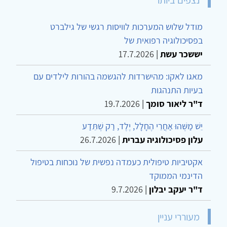
מודל שלוש המערכות לוויסות רגשי של גילברט
בפסיכולוגיה רפואית של
יששכר עשת
|
17.7.2026
מאגו לאקו: מהישרדות להגשמה בהורות לילדים עם
בעיות התנהגות
ד"ר ליאור סומך
|
19.7.2026
יֵשׁ מַשֶּׁהוּ אַחֲרֵי הֶחָלָל, יֶלֶד, רַק שֶׁתֵּדַע
עלון פסיכולוגיה עברית
|
26.7.2026
אקטיביות טיפולית כעמדה נפשית של נוכחות בטיפול
הדינמי הממוקד
ד"ר יעקב יבלון
|
9.7.2026
מעוררי עניין