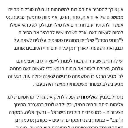
אין צורך להסביר את הסיבות להשתהות זו. כולנו סובלים מחיים
ממושכים של אי ודאות, פחד, הרס, ואף מוות מתמשך סביבנו. אי
אפשר להסתיר עובדות חיים אלו מילדינו, ולכן לא כדאי אפילו
לנסות לעשות זאת. אבל חשבתי שיש להבהיר את הסיבות
ל"בונוס הסבל" שילדים מחוננים מסוימים עלולים לשאת על
גבם, ואת השפעתו לאורך זמן על חייהם וחיי הסובבים אותם.
יש להדגיש, שבעוד הסיבות לפנות לייעוץ התרבו ועצימותם
עלתה, היכולת לאזור את כוחות הנפש כדי לעשות זאת פחתה.
לכן מגיע הרגע בו המשפחה מרגישה שאינה יכולה עוד. רגע זה
מגיע בשלב מאוחר משמעותית מאשר היה בעבר.
נתחיל בעניין ה
אלימות
שהפכה לחלק אינטגרלי מהיומיום שלנו.
אלימות היתה ותהיה תמיד, וכל ילד שלומד במערכת החינוך
הציבורית – כמו מרבית הילדים בישראל – נחשף אליה. במקרה
ה"טוב" – כצופה; בשני המקרים הרעים – כקורבן או כמקרבן.
מאחר שאחד מהמאפיינים של מחוננות הוא רגישות, מימים