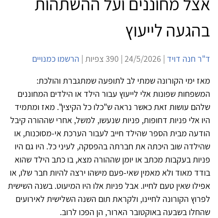
אצל מחוננים ועל ההשתהות
בהגעה לייעוץ
ד"ר חנה דויד
| 24/5/2026 | 390 צפיות |
הרשמו כמנויים
מאז ימי הקורונה שמתי לב לתופעה שמתגברת והולכת:
המשפחות שפונות אלי לייעוץ עבור הילד או הילדים המחוננים
שלהם עושות זאת כאשר נראה ש"כלו כל הקיצין". מאז ומתמיד
היו אלי פניות דחופות, פניות שנעשו, למשל, אחרי שההורה קיבל
הודעה מבית הספר שהילד חייב לעבור הערכת אי-מסוכנות, או
שהילדה שוב היכתה את חברתה בהפסקה, לעיני כל. היו גם היו
פניות בעקבות מכתב או יומן שההורה מצא, בו כתב הילד שהוא
בודד מאוד ולא מאמין שאי-פעם מישהו ירצה להיות חבר שלו, או
אפילו שאין טעם לחייו. אבל פניות אלו היו המיעוט. בשנה השישית
לפרוץ הקורונה לחיינו, ולקראת תום השנה השלישית לאירועים
שהחלו בשבעה באוקטובר הארור, הן הפכו לרוב.