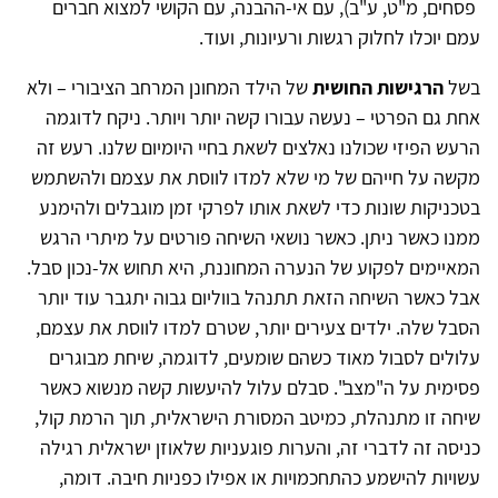
פסחים, מ"ט, ע"ב)
,
עם אי-ההבנה, עם הקושי למצוא חברים
עמם יוכלו לחלוק רגשות ורעיונות, ועוד.
בשל
הרגישות החושית
של הילד המחונן המרחב הציבורי – ולא
אחת גם הפרטי – נעשה עבורו קשה יותר ויותר. ניקח לדוגמה
הרעש הפיזי שכולנו נאלצים לשאת בחיי היומיום שלנו. רעש זה
מקשה על חייהם של מי שלא למדו לווסת את עצמם ולהשתמש
בטכניקות שונות כדי לשאת אותו לפרקי זמן מוגבלים ולהימנע
ממנו כאשר ניתן. כאשר נושאי השיחה פורטים על מיתרי הרגש
המאיימים לפקוע של הנערה המחוננת, היא תחוש אל-נכון סבל.
אבל כאשר השיחה הזאת תתנהל בווליום גבוה יתגבר עוד יותר
הסבל שלה. ילדים צעירים יותר, שטרם למדו לווסת את עצמם,
עלולים לסבול מאוד כשהם שומעים, לדוגמה, שיחת מבוגרים
פסימית על ה"מצב". סבלם עלול להיעשות קשה מנשוא כאשר
שיחה זו מתנהלת, כמיטב המסורת הישראלית, תוך הרמת קול,
כניסה זה לדברי זה, והערות פוגעניות שלאוזן ישראלית רגילה
עשויות להישמע כהתחכמויות או אפילו כפניות חיבה. דומה,