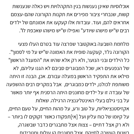
אוכלוסיות שאינן נענשות בגין התקהלויות ויש כאלה שנענשות
קשות, שנבחרי ציבור מפירים את תקנות הקורונה שהם-עצמם
אחראים להם, ועוד. עובדות אלו קעקעו את אמונתם של ילדים
רבים ש"יש מישהו שיודע" ואפילו ש"יש מישהו שאכפת לו".
מלחמת השבעה באוקטובר שפרצה עוד בטרם העלו פצעי
הקורונה גלד, קעקעה סופית את האמונה ש"יש על מי לסמוך".
כל הילדים ובני הנוער, ולא רק אלא שהיוו את "המעגל הראשון"
של הנפגעים ראו, שכל המבוגרים סביבם לא הגנו עליהם, לא
מילאו את התפקיד הראשון במעלה עבורם. אכן, הבנה זו היתה
משותפת לכולנו, ילדים כמבוגרים, אבל במקרים רבים ההשפעה
של עובדה זו על ילדים מחוננים היתה הרסנית אף יותר מאשר
על בני גילם בעלי האינטליגנציה הרגילה. שאלות
אקזיסטנציאליות, על טוב ורע, על מהות החיים, על טעם החיים,
על קיומו של כוח עליון ועל [אי]תפקודו כאשר זקוקים לו ביותר –
ולא רק אצל דתיים – צצות אצל מתבגרים כדבר שבשגרה,
בשנות העשרה לחייהם. אצל מחוננים הן עולות ומטרידות