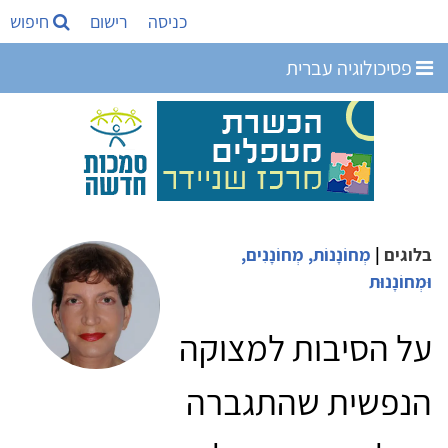
כניסה
רישום
חיפוש
פסיכולוגיה עברית
בלוגים
|
מְחוֹנָנוֹת, מְחוֹנָנִים,
וּמְחוֹנָנוּת
על הסיבות למצוקה
הנפשית שהתגברה