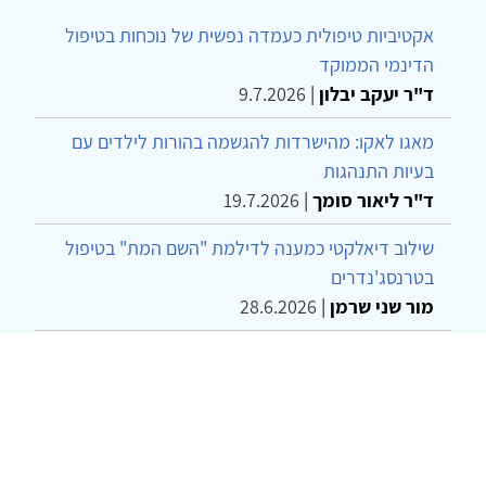
אקטיביות טיפולית כעמדה נפשית של נוכחות בטיפול
הדינמי הממוקד
ד"ר יעקב יבלון
|
9.7.2026
מאגו לאקו: מהישרדות להגשמה בהורות לילדים עם
בעיות התנהגות
ד"ר ליאור סומך
|
19.7.2026
שילוב דיאלקטי כמענה לדילמת "השם המת" בטיפול
בטרנסג'נדרים
מור שני שרמן
|
28.6.2026
מחויבות חברתית כעמדה אתית-טיפולית: שרטוט
מחדש של גבולות המקצוע
ד"ר יהונתן דבש ומאיה פרבר
|
26.6.2026