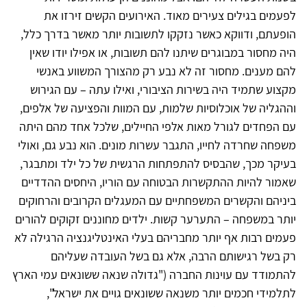
לפעמים בגילים צעירים מאוד. האירועים הקשים זירזו את
הופעתם, ודווקא כאשר נזקקו לתשובות יותר מאשר בדרך כלל,
היה מחסור במבוגרים שיתנו להם תשובות, או אפילו יודו שאין
להם מענים. מחסור זה לא נבע רק מהצורך המשווע באנשי
מקצוע שתמיד היה בשירות הציבורי, ואילו עתה – עם הגירוש
וההגליה של אוכלוסיות שלמות, עם המוות והפציעה של אלפים,
עם הפחדים לגורל מאות אלפי החיילים, שלכל אחד מהם היתה
משפחה שחרדה לחייו, התגבר עשרות מונים. הוא נבע גם, ואולי
בעיקר מכך, שהבסיס להתפתחות הרגשית של כל ילד ומתבגר,
שאמור להיות ההתקשרות הבטוחה עם הוריו, היחסים ההדדיים
ביניהם והקשרים המשפחתיים עם המעגלים הקרובים והרחוקים
יותר במשפחה – התערער קשות. ילדים מחוננים זקוקים להורים
פעמים רבות אף יותר מחבריהם בעלי האינטליגנציה הרגילה לא
רק בשל רגישותם הרבה, אלא גם בשל העובדה שעליהם
להתמודד עם עוינות החברה (
"
גדולה שנאה ששונאים עמי הארץ
לתלמידי חכמים יותר משנאה ששונאים גויים את ישראל",