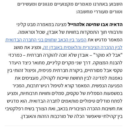
השבוע באתרנו מאמרים מקצועיים מגוונים ומעשירים
וטורים מעוררי מחשבה:
הדאיה אבו שחיטה אלהוזייל
מציגה במאמרה מבט קליני
ותרבותי תוך התמקדות בחוויות של אובדן, שכול וטראומה.
המאמר מדגיש את
הפער בין הכאב שחווים בני החברה הבדואית
לבין ההכרה הציבורית והלאומית באובדן זה
, ומציג את מושג
"אבל לא מוקר" – אובדן שלא זוכה להוקרה חברתית – כמרכזי
להבנת המצוקה. דרך שני מקרים קליניים, מתואר כיצד היעדר
טקסי אבל מסורתיים, ביקורת חברתית פנימית, ופיצול זהותי בין
נאמנות למדינה לבין תחושת שייכות לקהילה, מעצימים את
הפגיעה הנפשית. המאמר קורא לטיפול רגיש־תרבות, המכיר
במשמעות הסמלית של טקסים, סמלים וחוויות תרבותיות, ומציע
לפתח מודלים טיפוליים מותאמים לחברה הבדואית. הוא מדגיש
את חשיבות ההכרה הציבורית בכאב, ואת הצורך בשיח רפלקטיבי
בין־קהילתי שיאפשר הכלה של מורכבות הזהות והאובדן.