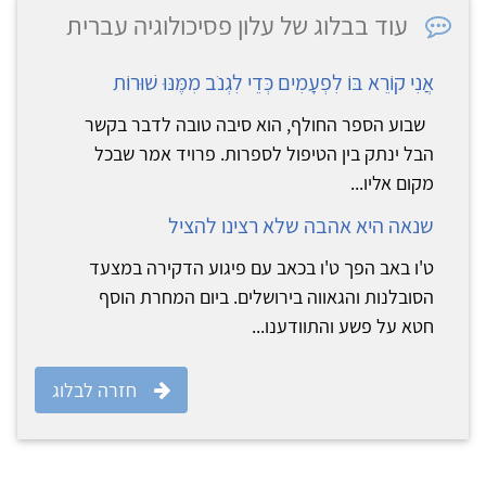
עוד בבלוג של עלון פסיכולוגיה עברית
אֲנִי קוֹרֵא בּוֹ לִפְעָמִים כְּדֵי לִגְנֹב מִמֶּנּוּ שׁוּרוֹת
שבוע הספר החולף, הוא סיבה טובה לדבר בקשר
הבל ינתק בין הטיפול לספרות. פרויד אמר שבכל
מקום אליו...
שנאה היא אהבה שלא רצינו להציל
ט'ו באב הפך ט'ו בכאב עם פיגוע הדקירה במצעד
הסובלנות והגאווה בירושלים. ביום המחרת הוסף
חטא על פשע והתוודענו...
חזרה לבלוג