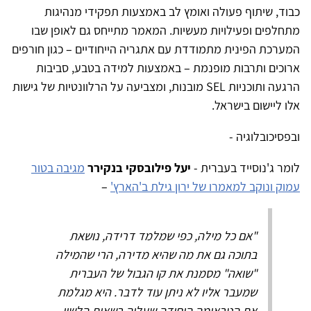
כבוד, שיתוף פעולה ואומץ לב באמצעות תפקידי מנהיגות
מתחלפים ופעילויות מעשיות. המאמר מתייחס גם לאופן שבו
המערכת הפינית מתמודדת עם אתגריה הייחודיים – כגון חורפים
ארוכים ותרבות מופנמת – באמצעות למידה בטבע, סביבות
הרגעה ותוכניות SEL מובנות, ומצביעה על הרלוונטיות של גישות
אלו ליישום בישראל.
ובפסיכובלוגיה -
לומר ג'נוסייד בעברית -
יעל פילובסקי בנקירר
מגיבה בטור
עמוק ונוקב למאמרו של ירון גילת ב'הארץ'
–
"אם כל מילה, כפי שמלמד דרידה, נושאת
בתוכה גם את מה שהיא מדירה, הרי שהמילה
"שואה" מסמנת את קו הגבול של העברית
שמעבר אליו לא ניתן עוד לדבר. היא מגלמת
את הטראומה היחידה שעליה רשאית הלשון