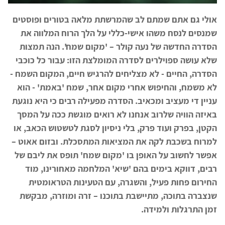
אולי גם אתם שמתם לב שהמרשתת מלאה בטורים ופוסטים
שמנסים לנסח משהו אישי-כללי על הלך הרוח המלווה את
הסדרה החדשה של נעה קולר – 'מקום שמח'. הנה תמצות
שלא עושה ספוילרים לסדרה המומלצת הזו: עבור כל כוכבי
הסדרה, החיים - לא מצליחים להרגיש חיים, המקום השמח -
לא משמח, והחיפוש אחרי מקום אחר, שמח 'באמת' - הוא
עניין די מעציב ומכאיב. הסדרה מפעילה רבים כי היא נוגעת
באיזה הוויה שלרוב אנחנו לא רואים מוגשת ככה על המסך
הקטן, בפרק ועוד פרק, בלי ניסיון לסגת לטשטוש הכאב, או
למרוח בשכבת לקה את המציאות המתסכלת. ובזום אאוט –
אפשר לחשוב על האופן בו 'מקום שמח' תופס את ליבם של
רבים, דווקא בימים בהם 'שיא' המלחמה מאחורינו, מוד
החירום פחות פעיל, והשגרה, עם הטעינות הטראומטית
שנצברה בתוכה, מתיישבת בתוכנו – זרה ומוזרה, מבקשת
זמן התרגלות ולמידה.