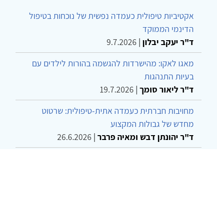
אקטיביות טיפולית כעמדה נפשית של נוכחות בטיפול
הדינמי הממוקד
ד"ר יעקב יבלון
|
9.7.2026
מאגו לאקו: מהישרדות להגשמה בהורות לילדים עם
בעיות התנהגות
ד"ר ליאור סומך
|
19.7.2026
מחויבות חברתית כעמדה אתית-טיפולית: שרטוט
מחדש של גבולות המקצוע
ד"ר יהונתן דבש ומאיה פרבר
|
26.6.2026
שילוב דיאלקטי כמענה לדילמת "השם המת" בטיפול
בטרנסג'נדרים
מור שני שרמן
|
28.6.2026