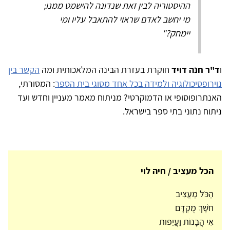
ההיסטוריה לבין זאת שנדונה להישמט ממנו;
מי יחשב לאדם שראוי להתאבל עליו ומי
יימחק?"
ו
ד"ר חנה דויד
חוקרת בעזרת הבינה המלאכותית ומה
הקשר בין
נוירופסיכולוגיה ולמידה בכל אחד מסוגי בית הספר
: המסורתי,
האנתרופוסופי או הדמוקרטי? מניתוח מאמר מעניין וחדש ועד
ניתוח נתוני בתי ספר בישראל.
הכל מעציב / חיה לוי
הַכֹּל מַעֲצִיב
חֹשֶׁךְ מֻקְדָּם
אִי הֲבָנוֹת וַעֲיֵפוּת