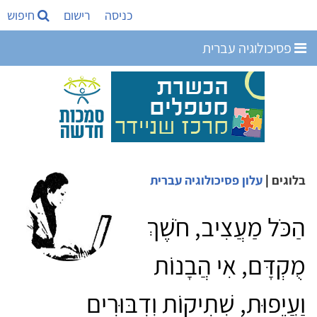
כניסה
רישום
חיפוש
פסיכולוגיה עברית
בלוגים
|
עלון פסיכולוגיה עברית
הַכֹּל מַעֲצִיב, חֹשֶׁךְ
מֻקְדָּם, אִי הֲבָנוֹת
וַעֲיֵפוּת, שְׁתִיקוֹת וְדִבּוּרִים