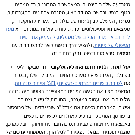
מארבעה שלבים דינמיים, המאפשרים התבוננות רב-ממדית
בגוף, בנפש ובקשר. המודל מציע מסגרת אבחונית והתערבותית
גמישה, המשלבת בין גישות פסיכולוגיות, תיאוריות התקשרות,
ממצאים נוירופסיכולוגיים ופרקטיקות טיפוליות מגוונות. הוא
נועד
להרחיב את ארגז הכלים של מטפלים, להעמיק את השיח
הטיפולי על מיניות
, ולהציע דרך רגישת קשר להתמודדות עם
חסמים, טראומות ודפוסי נתק בתחום זה.
יעל גוטר, דגנית רותם ואודליה אלקובי
חזרו מביקור לימודי
בפינלנד, המדגיש את מערכת החינוך המובילה שלה, ובמיוחד
את
למידת כישורים חברתיים-רגשיים (SEL) ופיתוח מנהיגות
.
המאמר מציג את הגישה הפינית המאופיינת באוטונומיה גבוהה
של מורים, אמון עמוק במערכת, ומחויבות לנגישות וצמיחה
אישית. המחברות מציגות את מודל "כישורי ילדים" של פרופסור
בן פורמן, המתמקד בהפיכת אתגרים לכישורים נרכשים
באמצעות מחויבות פומבית, תמיכה חברתית וחיזוק חיובי. כמו כן,
מוצגת תוכנית "מנהיגות צעירה" לגיל הרך, המטפחת ערכים של