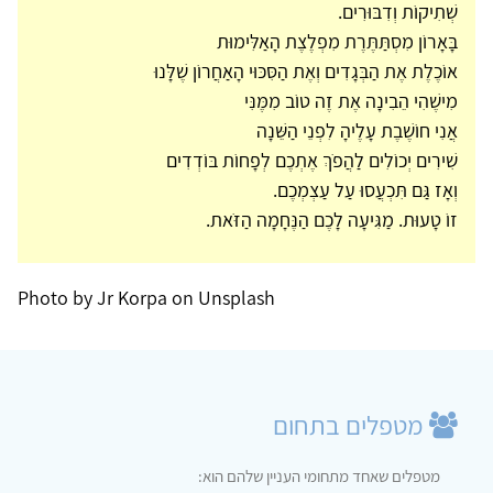
שְׁתִיקוֹת וְדִבּוּרִים.
בָּאָרוֹן מִסְתַּתֶּרֶת מִפְלֶצֶת הָאַלִּימוּת
אוֹכֶלֶת אֶת הַבְּגָדִים וְאֶת הַסִּכּוּי הָאַחֲרוֹן שֶׁלָּנוּ
מִישֶׁהִי הֵבִינָה אֶת זֶה טוֹב מִמֶּנִּי
אֲנִי חוֹשֶׁבֶת עָלֶיהָ לִפְנֵי הַשֵּׁנָה
שִׁירִים יְכוֹלִים לַהֲפֹךְ אֶתְכֶם לְפָחוֹת בּוֹדְדִים
וְאָז גַּם תִּכְעֲסוּ עַל עַצְמְכֶם.
זוֹ טָעוּת. מַגִּיעָה לָכֶם הַנֶּחָמָה הַזֹּאת.
Photo by Jr Korpa on Unsplash
מטפלים בתחום
מטפלים שאחד מתחומי העניין שלהם הוא: