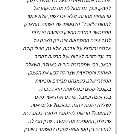
לזעוק, ובכך גם מחוללת את מחיקתן של
טראומות אחרות, שלא יזכו לשם, שלא יכנסו
לתחום ה"אבל" הלגיטימי של השפה. המאבק
המתמשך במזרח התיכון והזוועות הנגלות
לנגד עיננו המשתאות אינו רק מאבק על
אדמה ובעלות על אדמה, אלא גם, ואולי קודם
כל, על הזכות לעדות ועל הרשות להכיר
בכאב. כפי שמסבירה ג'ודית באטלר, השאלה
האתית והפוליטית שצריכה לכוון את המצפן
המוסרי שלנו כשאנחנו מביטים ומביטות
בקונפליקטים ובמלחמות היא ההכרה
בטראומה ובאבל. מי הם אלה אשר מהם
נשללת הזכות להכיר בכאבם? על מי אסור
להתאבל? הרשות להתאבל ולהכיר בכאב היא
שיבולת, המסמנת את המעבר שבין הכללה
להדרה: בין הטראומה שזוכה להישמר בזיכרון