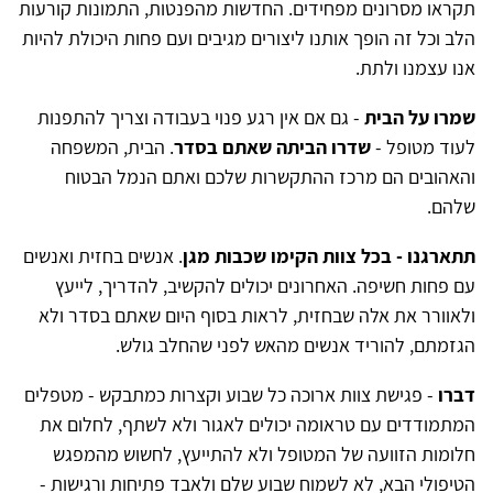
תקראו מסרונים מפחידים. החדשות מהפנטות, התמונות קורעות
הלב וכל זה הופך אותנו ליצורים מגיבים ועם פחות היכולת להיות
אנו עצמנו ולתת.
שמרו על הבית
- גם אם אין רגע פנוי בעבודה וצריך להתפנות
לעוד מטופל -
שדרו הביתה שאתם בסדר
. הבית, המשפחה
והאהובים הם מרכז ההתקשרות שלכם ואתם הנמל הבטוח
שלהם.
תתארגנו - בכל צוות הקימו שכבות מגן
. אנשים בחזית ואנשים
עם פחות חשיפה. האחרונים יכולים להקשיב, להדריך, לייעץ
ולאוורר את אלה שבחזית, לראות בסוף היום שאתם בסדר ולא
הגזמתם, להוריד אנשים מהאש לפני שהחלב גולש.
דברו
- פגישת צוות ארוכה כל שבוע וקצרות כמתבקש - מטפלים
המתמודדים עם טראומה יכולים לאגור ולא לשתף, לחלום את
חלומות הזוועה של המטופל ולא להתייעץ, לחשוש מהמפגש
הטיפולי הבא, לא לשמוח שבוע שלם ולאבד פתיחות ורגישות -