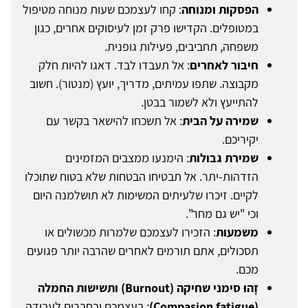
הפסקות ומנוחה
: קחו לעצמכם שעות מנוחה מטיפול
במטופלים. הקדישו פרק זמן לעיסוקים אחרים, כגון
משפחה, תחביבים, פעילות גופנית.
חיבור לאחרים
: אל תעבדו לבד. דאגו להיות חלק
מקבוצה. שתפו עמיתים, מדריך, יועץ (מנטור). חשוב
להתייעץ ולא לשמור בבטן.
שמירה על הבית
: אל תשכחו להישאר בקשר עם
יקיריכם.
שמירת גבולות
: הימנעו ממצבים המזמינים
הזדהות-יתר. אל תבטיחו הבטחות שלא בטוח שתוכלו
לקיים. זיכרו שלעיתים המשימות לא תושלמנה היום
וכי "יש גם מחר".
משמעות
: הזכירו לעצמכם שלמרות מכשולים או
תסכולים, אתם תורמים לאחרים שהרבה יותר פגועים
מכם.
זֶָהוּ סימני שחיקה (Burnout) ותשישות החמלה
(Compasion fatigue)
: בעצמכם ובחברים לעבודה