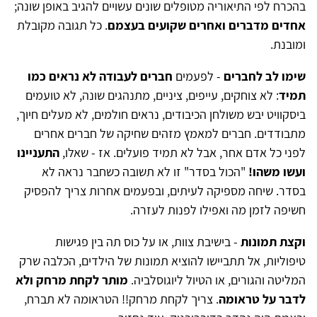
בהכרח לפי התיאוריה מטופלים שונים עשויים להגיב באופן שונה;
אחדים מדברים ואחרים שקועים בעצמם
. כל תגובה מקובלת
ומובנת.
שימו לב לחברים
- לפעמים
חברים לעבודה לא נראים כמו
תמיד
: לא צוחקים, עייפים, ציניים, מתנהגים שונה, לא טועמים
ביסקוויט יבש משולחן הכיבודים, נראים חולמים, לא מעלים חיוך,
מתבודדים. חברים למאמץ מזהים שחיקה של חברים אחרים
לפני כל אדם אחר, אבל לא תמיד פועלים. אז - שאלו,
התעניינו
ועשו משהו!
"הכול בסדר" זו לא תשובה כשחבר נראה לא
בסדר. שיחה מספיקה לעיתים, ובפעמים אחרות צריך להפסיק
חשיפה לזמן מה ואפילו לפנות לעזרה.
וקצת תמונות
- בישיבת צוות, או על כוס תה בין פגישות
טיפוליות, אל תתביישו להוציא תמונות של הילדים, הכלבה שרק
המליטה והגורים, או הטיול ליוגוסלביה.
מותר לקחת מרחק ולא
לדבר על טראומה
. צריך לקחת מרחק!! הטראומה לא תברח,