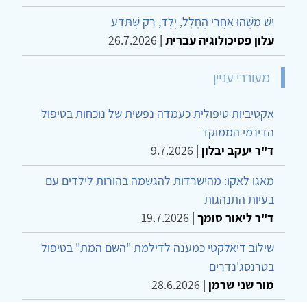
יֵשׁ מַשֶּׁהוּ אַחֲרֵי הֶחָלָל, יֶלֶד, רַק שֶׁתֵּדַע
עלון פסיכולוגיה עברית
|
26.7.2026
מעוררי עניין
אקטיביות טיפולית כעמדה נפשית של נוכחות בטיפול
הדינמי הממוקד
ד"ר יעקב יבלון
|
9.7.2026
מאגו לאקו: מהישרדות להגשמה בהורות לילדים עם
בעיות התנהגות
ד"ר ליאור סומך
|
19.7.2026
שילוב דיאלקטי כמענה לדילמת "השם המת" בטיפול
בטרנסג'נדרים
מור שני שרמן
|
28.6.2026