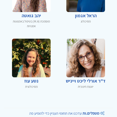
הראל אגמון
יהב גואטה
פסיכולוג
מוסמכת (M.A) בטיפול באמצעות
אמנויות
ד"ר אורלי ליכט וייניש
נטע עוז
יועצת חינוכית
פסיכולוגית
מטפלים.ות
עדכנו את תחומי העניין כדי להופיע פה