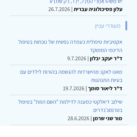
יֵשׁ מַשֶּׁהוּ אַחֲרֵי הֶחָלָל, יֶלֶד, רַק שֶׁתֵּדַע
עלון פסיכולוגיה עברית
|
26.7.2026
מעוררי עניין
אקטיביות טיפולית כעמדה נפשית של נוכחות בטיפול
הדינמי הממוקד
ד"ר יעקב יבלון
|
9.7.2026
מאגו לאקו: מהישרדות להגשמה בהורות לילדים עם
בעיות התנהגות
ד"ר ליאור סומך
|
19.7.2026
שילוב דיאלקטי כמענה לדילמת "השם המת" בטיפול
בטרנסג'נדרים
מור שני שרמן
|
28.6.2026
מחויבות חברתית כעמדה אתית-טיפולית: שרטוט