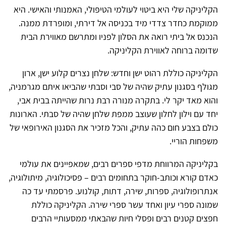
הקליניקה שלי היא ביטוי לעולמי הטיפולי, האמנותי והאישי. היא
ממוקמת כחדר צדדי מיד בכניסה אל דירתי, ומופרדת ממנה.
הנכנס אל ביתי רואה את הסלון לפניו ומתרשם מאווירת הבית
שדומה ברוחה לאווירת הקליניקה.
הקליניקה כוללת רהוט ישן וחדש: שלחן נצרים קלוע ישן, ארון
מגולף בסגנון עתיק שהיה של סבי וסבתי שהביאו איתם מגרמניה,
והוא מאד יקר לי. בתקרה מנורה רבת נרות שהייתה בבית אבי,
יחד עם וילון לחלון שעוצב ממפת שלחן שהיה של סבתי. הארונות
כולם בצבע חום כהה עתיק, והכל מזכיר את הסגנון האירופאי של
משפחות הוריי.
בקליניקה המרווחת מדפי ספרים רבים, שמאפיינים את עולמי
כאדם קורא וכותב-חוקר בתחומים רבים – פסיכולוגיה, מיתולוגיה,
אנתרופולוגיה, ספרות, שירה, דתות, קולנוע. פרסמתי עד כה
שמונה ספרי עיון ואחד עשר ספרי שירה. הקליניקה כוללת
חפצים קטנים רבים ופסלי חיות שהבאתי ממסעותיי הרבים