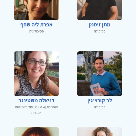
מתן זיסמן
אפרת ליה שחף
פסיכולוג
פסיכולוגית
לב קורצ'גין
דניאלה משטינגר
פסיכולוג
מוסמכת (M.A) בטיפול באמצעות
אמנויות