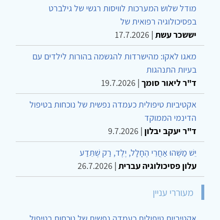
מודל שלוש המערכות לוויסות רגשי של גילברט
בפסיכולוגיה רפואית של
יששכר עשת
|
17.7.2026
מאגו לאקו: מהישרדות להגשמה בהורות לילדים עם
בעיות התנהגות
ד"ר ליאור סומך
|
19.7.2026
אקטיביות טיפולית כעמדה נפשית של נוכחות בטיפול
הדינמי הממוקד
ד"ר יעקב יבלון
|
9.7.2026
יֵשׁ מַשֶּׁהוּ אַחֲרֵי הֶחָלָל, יֶלֶד, רַק שֶׁתֵּדַע
עלון פסיכולוגיה עברית
|
26.7.2026
מעוררי עניין
אקטיביות טיפולית כעמדה נפשית של נוכחות בטיפול