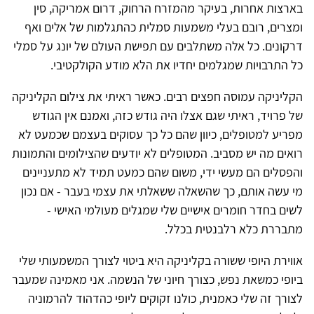
בארצות אחרות, בעיקר מהמזרח הרחוק, דרום אמריקה, סין
ומצרים, רובם בעלי משמעות סמלית כהתגלמות של אלים ואף
דרקונים. כל אלה משתלבים עם תפישת העולם של יונג על סמלי
כל התרבויות שמגלמים יחדיו את הלא מודע הקולקטיבי.
הקליניקה עמוסה חפצים רבים. כאשר ראיתי את צילום הקליניקה
של פרויד, ראיתי שגם אצלו היה גודש כזה, ואמנם אין הגודש
מפריע למטופלים, כיוון שהם כל כך עסוקים בעצמם שכמעט לא
רואים מה יש מסביב. המטופלים לא יודעים שהצילומים והתמונות
והפסלים הם מעשי ידי, משום שהם כמעט תמיד לא מתעניינים
מי עשה אותם, כך שהשאלה ששאלתי את עצמי בעבר - אם נכון
לשים בחדר חומרים אישיים שלי שמגלים מעולמי האישי -
מתבררת כלא רלבנטית בכלל.
אווירת היופי ששורה בקליניקה היא ביטוי לצורך המשמעותי שלי
ביופי כמשאת נפש, כצורך חיוני של הנשמה. אני מאמינה שמעבר
לצורך זה שלי כאמנית, כולנו זקוקים ליופי כהדהוד להרמוניה