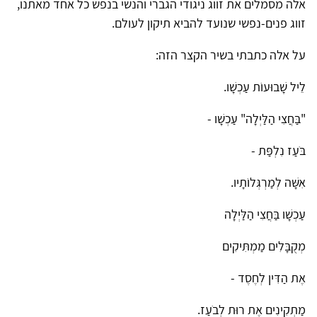
אלה מסמלים את זווג ניגודי הגברי והנשי בנפש כל אחד מאתנו,
זווג פנים-נפשי שנועד להביא תיקון לעולם.
על אלה כתבתי בשיר הקצר הזה:
לֵיל שָׁבוּעוֹת עַכְשָׁו.
"בַּחֲצִי הַלַּיְלָה" עַכְשָׁו -
בֹּעַז נִלְפַּת -
אִשָּׁה לְמַרְגְּלוֹתָיו.
עַכְשָׁו בַּחֲצִי הַלַּיְלָה
מְקֻבָּלִים מַמְתִּיקִים
אֶת הַדִּין לְחֶסֶד -
מַתְקִינִים אֶת רוּת לְבֹעַז.