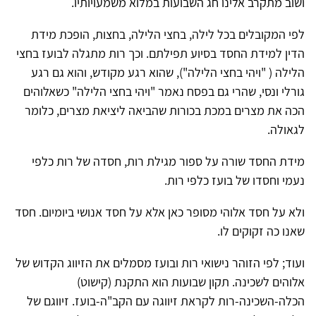
ושוב מתקרב אלינו חג השבועות במלוא משמעויותיו.
לפי המקובלים בכל לילה, בחצי הלילה, בחצות, הופכת מידת
הדין למידת החסד בסיוע תפילתם. וכך רות מתגלה לבועז בחצי
הלילה ( "ויהי בחצי הלילה"), שהוא רגע מקודש, והוא גם רגע
גורלי ונסי, שהרי גם בפסח נאמר "ויהי בחצי הלילה" כשאלוהים
הכה את מצרים במכת בכורות שהביאה ליציאת מצרים, כלומר
לגאולה.
מידת החסד שורה על ספור מגילת רות, חסדה של רות כלפי
נעמי וחסדו של בועז כלפי רות.
ולא על חסד אלוהי מסופר כאן אלא על חסד אנושי ביומיום. חסד
שאנו כה זקוקים לו.
ועוד; לפי הזוהר נישואי רות ובועז מסמלים את הזיווג הקדוש של
אלוהים לשכינה. תקון שבועות הוא התקנת (קישוט)
הכלה-השכינה-רות לקראת זיווגה עם הקב"ה-בועז. זיווגם של