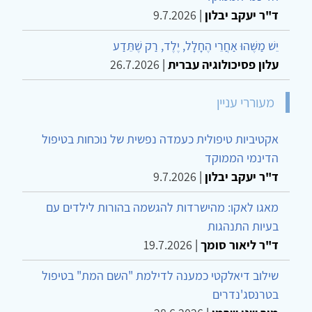
ד"ר יעקב יבלון
|
9.7.2026
יֵשׁ מַשֶּׁהוּ אַחֲרֵי הֶחָלָל, יֶלֶד, רַק שֶׁתֵּדַע
עלון פסיכולוגיה עברית
|
26.7.2026
מעוררי עניין
אקטיביות טיפולית כעמדה נפשית של נוכחות בטיפול
הדינמי הממוקד
ד"ר יעקב יבלון
|
9.7.2026
מאגו לאקו: מהישרדות להגשמה בהורות לילדים עם
בעיות התנהגות
ד"ר ליאור סומך
|
19.7.2026
שילוב דיאלקטי כמענה לדילמת "השם המת" בטיפול
בטרנסג'נדרים