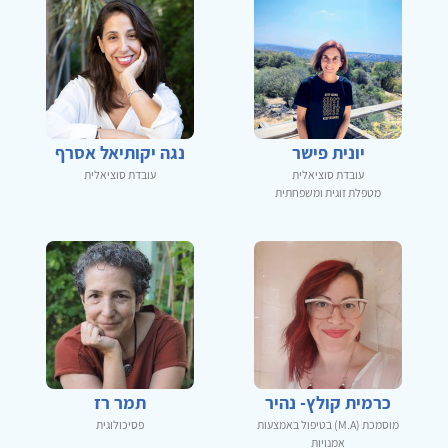
יונית פישר
נגה יקותיאל אסרף
עובדת סוציאלית
עובדת סוציאלית
מטפלת זוגית ומשפחתית
כרמית קולץ- נהיר
תמר רז
מוסמכת (M.A) בטיפול באמצעות
פסיכולוגית
אמנויות