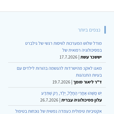
נצפים ביותר
מודל שלוש המערכות לוויסות רגשי של גילברט
בפסיכולוגיה רפואית של
יששכר עשת
|
17.7.2026
מאגו לאקו: מהישרדות להגשמה בהורות לילדים עם
בעיות התנהגות
ד"ר ליאור סומך
|
19.7.2026
יֵשׁ מַשֶּׁהוּ אַחֲרֵי הֶחָלָל, יֶלֶד, רַק שֶׁתֵּדַע
עלון פסיכולוגיה עברית
|
26.7.2026
אקטיביות טיפולית כעמדה נפשית של נוכחות בטיפול