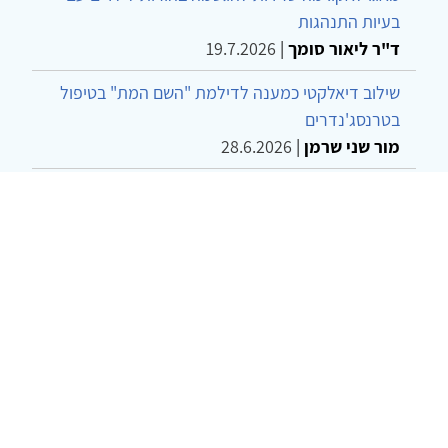
בעיות התנהגות
ד"ר ליאור סומך
|
19.7.2026
שילוב דיאלקטי כמענה לדילמת "השם המת" בטיפול
בטרנסג'נדרים
מור שני שרמן
|
28.6.2026
מחויבות חברתית כעמדה אתית-טיפולית: שרטוט
מחדש של גבולות המקצוע
ד"ר יהונתן דבש ומאיה פרבר
|
26.6.2026