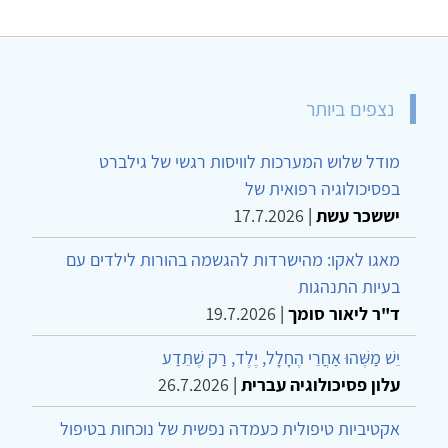
נצפים ביותר
מודל שלוש המערכות לוויסות רגשי של גילברט
בפסיכולוגיה רפואית של
יששכר עשת
|
17.7.2026
מאגו לאקו: מהישרדות להגשמה בהורות לילדים עם
בעיות התנהגות
ד"ר ליאור סומך
|
19.7.2026
יֵשׁ מַשֶּׁהוּ אַחֲרֵי הֶחָלָל, יֶלֶד, רַק שֶׁתֵּדַע
עלון פסיכולוגיה עברית
|
26.7.2026
אקטיביות טיפולית כעמדה נפשית של נוכחות בטיפול