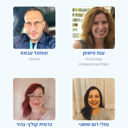
ענת פישמן
מוחמד עבאס
יועצת חינוכית
פסיכולוג
מטפלת זוגית ומשפחתית
נתלי רום שושני
כרמית קולץ- נהיר