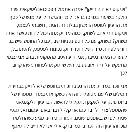
"ויניקוט לא היה דייקן" אמרה אתמול הפסיכואנליטיקאית שרה
קולקר בשיעור במרכז בו אני לומד והגישה לי על מגש של כסף
את הרעיון לפוסט הראשון בבלוג זה. הגיוני, חשבתי לעצמי,
ויניקוט הרי אהב לשחק, וכמה מדויק אתה יכול להיות כאשר אתה
משחק? משחק, עם כל הספונטניות שבו, עם כל החופש שיש בו,
דורש לפחות מידה של חוסר דיוק. נכונות לפספס, להסתרבל,
לטעות. האלטרנטיבה, אני יודע היטב מהמקומות בהם אני עצמי
מתעקש על דיוק אובססיבי, היא שיתוק או לפחות משהו קרוב
לכך.
אני זוכר במדויק את הרגע בו זכיתי בחופש שלא לדייק בבחירת
המילים שלי עם מטופליי. זה היה כשקראתי באחד מספריו של
ברוס פינק על לאקאן ונתקלתי לראשונה ברעיון הלקאניאני
שהמטפל צריך לדבר כמו אורקל- לדבר באופן עמום ואניגמטי
שניתן לפרש באופנים שונים. המורה, כידוע, מגיע כשהתלמיד
מוכן והרעיון הזה הכה בי כמו ברק. אולי אני לא חייב להתאמץ