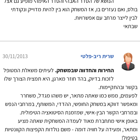
הנושא של הסדר האבהי והסדר האימהי מופיע גם אצל
בולס, ואם נעזרים בו, אז המשחק הוא בין להיות מדוייק ונקודתי
לבין לייצר מרחב עם אפשרויות.
שבתאי
שרית ריב-פלטי
30/11/2013
החירות והחדווה שבמשחק.
לעיתים משאלת המטופל
לזכות בדיוק, בהד חוזר מארגן, היא תמצית הצורך שלו
בקשר ובהתקיימות.
לפעמים, ממש כמו שאתה מתאר, יש משהו מגדל, משחרר
ומאפשר דווקא במשחק החופשי, ההדדי, המשותף, במרחבי הנפש
ובמרחבי הקשר הבין-אישי, שמזמנת הסיטואציה הטיפולית.
באופן אישי מתחברת מאוד לעמדה המשחקית שאתה מציע
ומתאר, ומעידה על חוויה דומה - משם נולדות הקפיצות הקוונטיות
בטיפול!