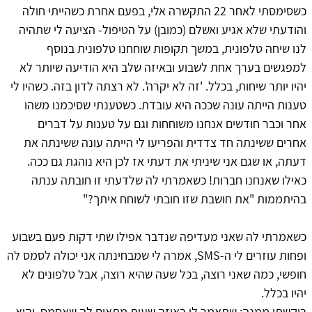
כשסימסתי לאחר 22 התקשרה אלי, בפעם אחרת כשהייתי חולה
והודעתי שלא אגיע ואשלם (כמובן) על הטיפול- הציעה לי שתהיה
לנו שיחה טלפונית, במשך תקופות שוחחנו טלפונית בנוסף
למפגשים בערך אחת לשבוע ובאיזה שלב היא הודיעה שיותר לא
יהיו יותר שיחות, בכלל. 'זה לא יקרה'. לא רצתה לדון בזה. כשהיו לי
טענות הייתה עונה שככה היא עובדת. כשטענתי שסיכמנו משהו
אחר וכבר חודשים אנחנו משוחחות וגם על טענות על דברים
אחרים ששינתה חד צדדית והפריעו לי הייתה עונה ששינתה את
דעתה, או שגם אני שיניתי את דעתי אז לכן היא נוהגת גם ככה.
כאילו שאנחנו חברות! כשאמרתי לה שלדעתי זו חובתה ענתה
בהיתממות "את חושבת שזו חובתי לשוחח איתך?"
כשאמרתי לה שאני מעדיפה שנדבר אפילו שתי דקות פעם בשבוע
ופחות עוזרים לי ה-SMS, אמרה לי שמבחינתה אני יכולה לסמס לה
חופשי, כמה שאני רוצה, בכל שעה שהיא רוצה, אבל טלפונים לא
יהיו בכלל.
ביקשתי ממנה: שתאמר לי באיזה שעות מתאים לה שאסמס, והיא