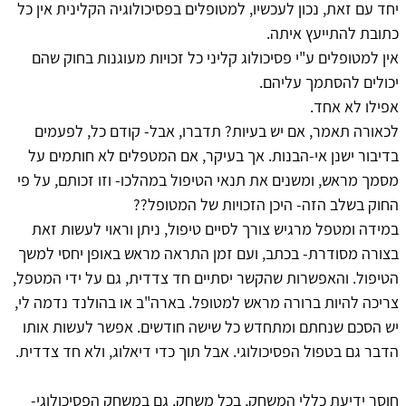
יחד עם זאת, נכון לעכשיו, למטופלים בפסיכולוגיה הקלינית אין כל
כתובת להתייעץ איתה.
אין למטופלים ע"י פסיכולוג קליני כל זכויות מעוגנות בחוק שהם
יכולים להסתמך עליהם.
אפילו לא אחד.
לכאורה תאמר, אם יש בעיות? תדברו, אבל- קודם כל, לפעמים
בדיבור ישנן אי-הבנות. אך בעיקר, אם המטפלים לא חותמים על
מסמך מראש, ומשנים את תנאי הטיפול במהלכו- וזו זכותם, על פי
החוק בשלב הזה- היכן הזכויות של המטופל??
במידה ומטפל מרגיש צורך לסיים טיפול, ניתן וראוי לעשות זאת
בצורה מסודרת- בכתב, ועם זמן התראה מראש באופן יחסי למשך
הטיפול. והאפשרות שהקשר יסתיים חד צדדית, גם על ידי המטפל,
צריכה להיות ברורה מראש למטופל. בארה"ב או בהולנד נדמה לי,
יש הסכם שנחתם ומתחדש כל שישה חודשים. אפשר לעשות אותו
הדבר גם בטפול הפסיכולוגי. אבל תוך כדי דיאלוג, ולא חד צדדית.
חוסר ידיעת כללי המשחק, בכל משחק, גם במשחק הפסיכולוגי-