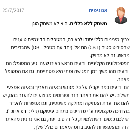
אנונימית
25/7/2017
משחק ללא כללים.
הוא לא משחק הוגן
צריך מינימום כללי יסוד ולכאורה, המטפלים הדינמיים טוענים
שהסיביטיסטים (CBT) הם אלו (יחד עם מטפליDBTׂ) שמגדירים
מראש. זה לא מדויק.
הפסיכולוגים הקליניים יודעים מראש באיזו שעה יגיע המטופל: הם
יודעים מהו משך זמן הפגישה ומתי היא מסתיימת, גם אם המטופל
מאחר.
הם יודעים כמה יקבלו על כל מפגש ובאיזה תאריך ובאיזה אמצעי
תשלום. יש להם את האתר הזה ופורומים מקצועיים להעזר בהם, יש
להם את ועדת האתיקה ומחלקה משפטית, וגם אפשרות להעזר
בהדרכה מקצועית ע"י מדריכים בתחום עיסוקם (קליני רפואי וכו').
יש לכם כנסים והשתלמויות, כל זה טוב ויפה, גם אני נהנית מהאתר
הזה ומהאפשרות להגיב בו ומהמאמרים כולל שלך,