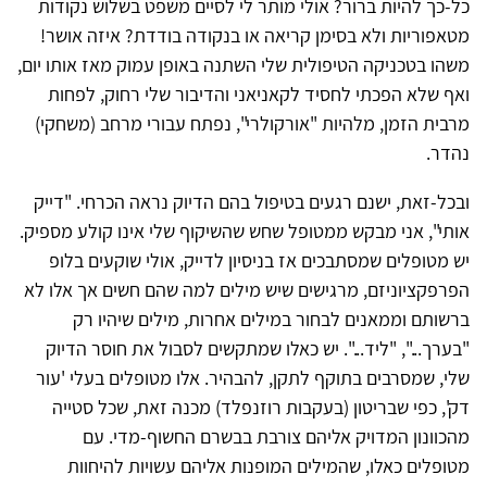
כל-כך להיות ברור? אולי מותר לי לסיים משפט בשלוש נקודות
מטאפוריות ולא בסימן קריאה או בנקודה בודדת? איזה אושר!
משהו בטכניקה הטיפולית שלי השתנה באופן עמוק מאז אותו יום,
ואף שלא הפכתי לחסיד לקאניאני והדיבור שלי רחוק, לפחות
מרבית הזמן, מלהיות "אורקולרי", נפתח עבורי מרחב (משחקי)
נהדר.
ובכל-זאת, ישנם רגעים בטיפול בהם הדיוק נראה הכרחי. "דייק
אותי", אני מבקש ממטופל שחש שהשיקוף שלי אינו קולע מספיק.
יש מטופלים שמסתבכים אז בניסיון לדייק, אולי שוקעים בלופ
הפרפקציוניזם, מרגישים שיש מילים למה שהם חשים אך אלו לא
ברשותם וממאנים לבחור במילים אחרות, מילים שיהיו רק
"בערך...", "ליד...". יש כאלו שמתקשים לסבול את חוסר הדיוק
שלי, שמסרבים בתוקף לתקן, להבהיר. אלו מטופלים בעלי 'עור
דק', כפי שבריטון (בעקבות רוזנפלד) מכנה זאת, שכל סטייה
מהכוונון המדויק אליהם צורבת בבשרם החשוף-מדי. עם
מטופלים כאלו, שהמילים המופנות אליהם עשויות להיחוות