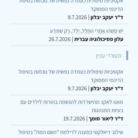
אקטיביות טיפולית כעמדה נפשית של נוכחות בטיפול
הדינמי הממוקד
ד"ר יעקב יבלון
|
9.7.2026
יֵשׁ מַשֶּׁהוּ אַחֲרֵי הֶחָלָל, יֶלֶד, רַק שֶׁתֵּדַע
עלון פסיכולוגיה עברית
|
26.7.2026
מעוררי עניין
אקטיביות טיפולית כעמדה נפשית של נוכחות בטיפול
הדינמי הממוקד
ד"ר יעקב יבלון
|
9.7.2026
מאגו לאקו: מהישרדות להגשמה בהורות לילדים עם
בעיות התנהגות
ד"ר ליאור סומך
|
19.7.2026
שילוב דיאלקטי כמענה לדילמת "השם המת" בטיפול