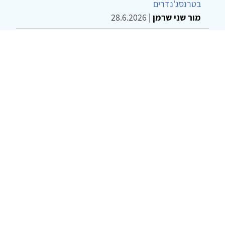
בטרנסג'נדרים
מור שני שרמן
|
28.6.2026
מחויבות חברתית כעמדה אתית-טיפולית: שרטוט
מחדש של גבולות המקצוע
ד"ר יהונתן דבש ומאיה פרבר
|
26.6.2026
© 2002-2026 כל הזכויות שמורות
צרו קשר
הצהרת נגישות
אמנת שימוש
מדיניות
פרטיות
מפת אתר