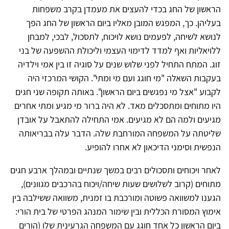
הראשון של החג בכדי להעצים את מעמדן בקרב משפחות
בעליהן. כך, המפגש המובן מאליו ביום הראשון של החג הפך
לנושא לשיחה, לפעמים נושא לויכוח, לתסכול, לבכי, למבחן
ללויאליות ואף למדד לדימוי העצמי וליכולת ההשפעה של בני
זוג. המתח התחיל לפני שלוש שנים על סוגיה זו בין אמי וילדיה
בעקבות השאלה "מי חוגג ועם מי ומתי". הקושי המרכזי היה
לקבוע "אצל מי נפגשים ביום הראשון". באותה תקופה שני חגים
היו מתוחים ומתסכלים מאד. לא היה ברור מי מגיע ומתי אחרים
מגיעים ולמה הם לא מגיעים. אמי התחילה להתאבל על אובדן
שליטתה על המשפחה המורחבת שלה. הדבר עלה בבריאותה
הנפשית וסימני הדיכאון לא אחרו להופיע.
לאחר ויכוחים ותסכולים רבים במשך שנתיים ובמהלך ארבע חגים
מתוחים (קרוב לשלושים שעות שיחה/ויכוח בהרכבים מגוונים),
הגענו למשוואה פשוטה ומורכבת בו זמנית, משוואה ששילבה בין
אימוץ המסורת הכללית ובין שימור המנהג הפרטי של בית הורי:
ביום הראשון כל אחד חוגג עם המשפחה הגרעינית שלו (הורים