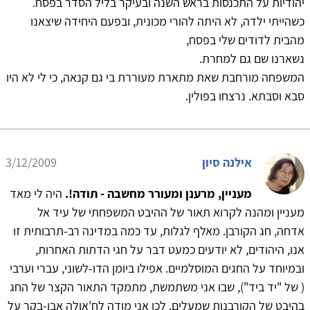
יהודיות על התכנסות בראש השנה ובעיקר בליל הסדר בפסח.
כשהייתי ילדה, לא היתה להורי מכונית, ובפעם היחידה שיצאנו
מהבית לדודים שלי בפסח,
נשארנו שם גם למחרת.
המשפחה מורחבת שאת מתארת מעוררת בי גם קנאה, כי לי לא היו
סבא וסבתא. נרצחו בפולין.
אילנה סיון
3/12/2009
מעניין, מרענן ומעורר מחשבה - תודה!.
היה לי מאד
מעניין ומהנה לקרוא תאור של ההיבט המשפחתי של עיד אל
אדחה, חג הקורבן. מאלף לגלות, עד כמה במדינה רב-תרבותית זו
אנו, היהודים, לא יודעים כמעט דבר על חגי הדתות האחרות,
ובמיוחד על החגים המוסלמיים. אפילו ביומן הדו-לשוני, עברי וערבי
( של "יד ביד"), שבו אני משתמשת, מתמקד התאור הקצר של החג
בהיבט של הקורבנות שמעלים. לכן אני מודה לח'אולה אבו-בקר על