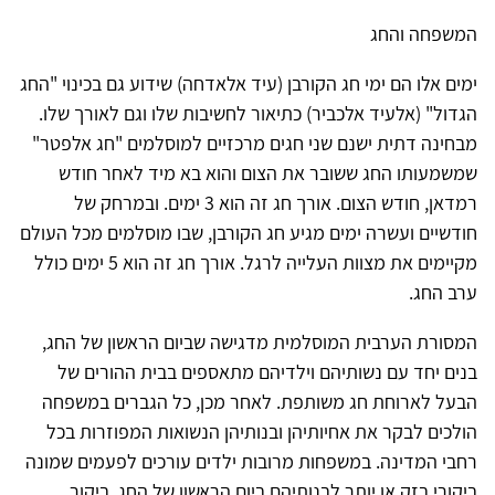
המשפחה והחג
ימים אלו הם ימי חג הקורבן (עיד אלאדחה) שידוע גם בכינוי "החג
הגדול" (אלעיד אלכביר) כתיאור לחשיבות שלו וגם לאורך שלו.
מבחינה דתית ישנם שני חגים מרכזיים למוסלמים "חג אלפטר"
שמשמעותו החג ששובר את הצום והוא בא מיד לאחר חודש
רמדאן, חודש הצום. אורך חג זה הוא 3 ימים. ובמרחק של
חודשיים ועשרה ימים מגיע חג הקורבן, שבו מוסלמים מכל העולם
מקיימים את מצוות העלייה לרגל. אורך חג זה הוא 5 ימים כולל
ערב החג.
המסורת הערבית המוסלמית מדגישה שביום הראשון של החג,
בנים יחד עם נשותיהם וילדיהם מתאספים בבית ההורים של
הבעל לארוחת חג משותפת. לאחר מכן, כל הגברים במשפחה
הולכים לבקר את אחיותיהן ובנותיהן הנשואות המפוזרות בכל
רחבי המדינה. במשפחות מרובות ילדים עורכים לפעמים שמונה
ביקורי בזק או יותר לבנותיהם ביום הראשון של החג. ביקור