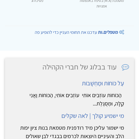
מוסמכת (M.A) בטיפול באמצעות
פסיכולוג
אמנויות
מטפלים.ות
עדכנו את תחומי העניין כדי להופיע פה
עוד בבלוג של חברי הקהילה
עַל כּוֹחוֹת וּמַחְשָׁבוֹת
הַכּוֹחוֹת עוֹזְבִים אוֹתִי עוֹזְבִים אוֹתִי, הַכּוֹחוֹת וַאֲנִי
קַלָּה, וּמְסֻגֶּלֶת...
מי ישמיע קולך | לאה שקלים
מי ישמור עליכן מיד רודפנית מטמאת בנות ציון יפות
הלב והעיניים היוצאות לכרמים בבגדי לבן שאולים