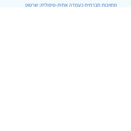
מחויבות חברתית כעמדה אתית-טיפולית: שרטוט
מחדש של גבולות המקצוע
ד"ר יהונתן דבש ומאיה פרבר
|
26.6.2026
© 2002-2026 כל הזכויות שמורות
צרו קשר
הצהרת נגישות
אמנת שימוש
מדיניות
פרטיות
מפת אתר
Powered by
w3.css