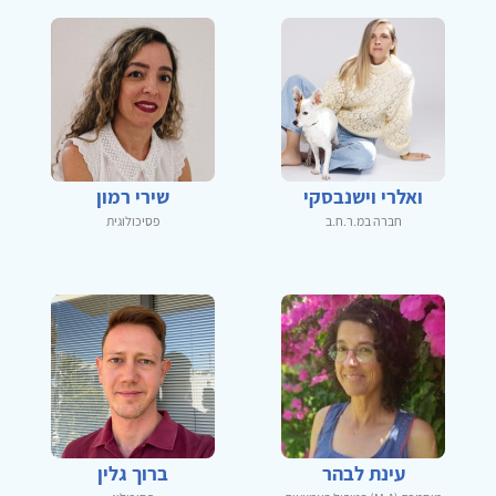
ואלרי וישנבסקי
שירי רמון
חברה במ.ר.ח.ב
פסיכולוגית
עינת לבהר
ברוך גלין