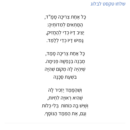
שלחו טקסט לבלוג
כָּל אַחַת צְרִיכָה מָמָ"ד,
הַמַּתְאִים לְמִדּוֹתֶיהָ:
יַצִּיב דַּיּוֹ כְּדֵי לְהַחֲזִיק,
גָּמִישׁ דַּיּוֹ כְּדֵי לְלַמֵּד.
כָּל אַחַת צְרִיכָה מָמַד,
מֻבְנֶה בְּנַפְשָׁהּ פְּנִימָה.
שֶׁיִּהְיֶה לָהּ מְקוֹם שְׁהִיָּה
בִּשְׁעַת סַכָּנָה
וְשֶׁהַמָּמַד יַזְכִּיר לָהּ
שֶׁהִיא רְאוּיָה לִחְיוֹת,
וְשֶׁיֵּשׁ בָּהּ כּוֹחוֹת בְּלִי כְּלוֹת
וְגַם, אֶת הַמֵּמַד הַנּוֹסָף.