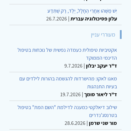
יֵשׁ מַשֶּׁהוּ אַחֲרֵי הֶחָלָל, יֶלֶד, רַק שֶׁתֵּדַע
עלון פסיכולוגיה עברית
|
26.7.2026
מעוררי עניין
אקטיביות טיפולית כעמדה נפשית של נוכחות בטיפול
הדינמי הממוקד
ד"ר יעקב יבלון
|
9.7.2026
מאגו לאקו: מהישרדות להגשמה בהורות לילדים עם
בעיות התנהגות
ד"ר ליאור סומך
|
19.7.2026
שילוב דיאלקטי כמענה לדילמת "השם המת" בטיפול
בטרנסג'נדרים
מור שני שרמן
|
28.6.2026