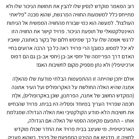
רוב המאמר מוקדש לנסיון שלו להבין את תחושת הניכור שלו ולא
מתייחס כלל למשמעות החוויה המרגשת, שהוא מכנה "פליאתי
העולצת". למעשה הוא כמי שבורח מהחוויה הממשית אל הניתוח
האינטלקטואלי של תופעת הניכור. פרויד קישר את החוויה הזו
לרגשי אשמה שלו על כך שמימש חלום של בקור באתונה, שאביו
לא יכל לממש. כמובן! הרי פרויד ראה כל כך הרבה ארועים בחיי
האדם דרך הפריזמה של יחסי אב-בן (יחסי אב-בן גם הם דפוס
ארכיטיפלי) ולא נתן מספיק מקום לחשיבות האם!
אולם יתכן שהייתה זו ההתפעמות הבלתי מודעת שלו מהאלָה
אתֵנה שהיא האלה החולשת על האקרופוליס ועל העיר אתונה
(המקדש החשוב של אתנה, הפרתנון, שוכן באקרופוליס), אלַת
חכמה שפרויד העריך במיוחד ופסליה היו בביתו. פרויד שהכחיש
את חשיבות הלא-מודע הקולקטיבי ואת האלה הגדולה שמגלמת
אותו – התפעם מקיומה הסמוי של האלה-אם הגדולה,
הארכיטיפית. מי שעיצב בבית פרויד את החדר שכולו מוקדש
לחוויה זו, מדגיש את ההיבט המתפעם של פרויד, כשהוא מעניק