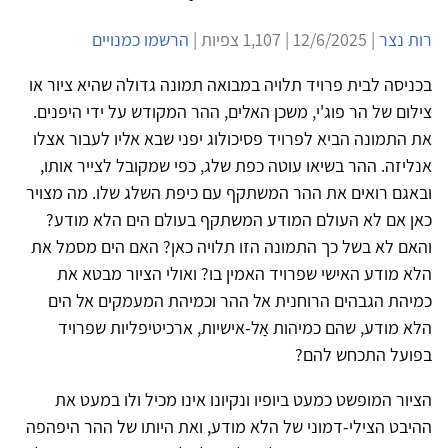
רות נצר
| 12/6/2025 | 1,107 צפיות |
הרשמו כמנויים
בכניסה לבית פרויד תלויה במבואה תמונה גדולה שהיא ציור או
צילום של הר פוג'י, משכן האלים, ההר המקודש על ידי היפנים.
את התמונה הביא לפרויד פסיכולוג יפני שבא אליו לעבור אצלו
אנליזה. ההר בשיאו עוטה כפת שלג, כפי שמקובל לצייר אותו,
ובאגם רואים את ההר המשתקף עם כיפת השלג שלו. מה מצויר
כאן אם לא העולם המודע המשתקף בעולם הים הלא מודע?
והאם לא בשל כך התמונה הזו תלויה כאן? האם הים מסמל את
הלא מודע האישי שפרויד האמין בו? ואולי הציור מבטא את
כמיהת הגבהים הרוחנית אל ההר וכמיהת המעמקים אל הים
הלא מודע, שהם כמיהות אַל-אישיות, ארכיטיפליות שפרויד
בפועל התכחש להם?
הציור המופשט כמעט ביופיו ונקיונו אינו מכיל ולו במעט את
ההיבט הצילי-דמוני של הלא מודע, ואת היותו של ההר היפהפה