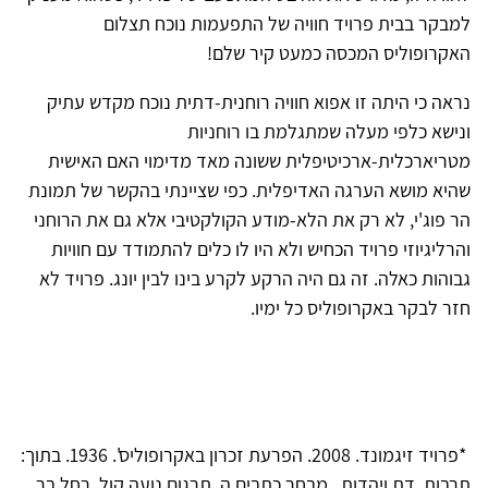
למבקר בבית פרויד חוויה של התפעמות נוכח תצלום
האקרופוליס המכסה כמעט קיר שלם!
נראה כי היתה זו אפוא חוויה רוחנית-דתית נוכח מקדש עתיק
ונישא כלפי מעלה שמתגלמת בו רוחניות
מטריארכלית-ארכיטיפלית ששונה מאד מדימוי האם האישית
שהיא מושא הערגה האדיפלית. כפי שציינתי בהקשר של תמונת
הר פוג'י, לא רק את הלא-מודע הקולקטיבי אלא גם את הרוחני
והרליגיוזי פרויד הכחיש ולא היו לו כלים להתמודד עם חוויות
גבוהות כאלה. זה גם היה הרקע לקרע בינו לבין יונג. פרויד לא
חזר לבקר באקרופוליס כל ימיו.
*פרויד זיגמונד. 2008. הפרעת זכרון באקרופוליס'. 1936. בתוך:
תרבות, דת ויהדות . מבחר כתבים ה. תרגום נועה קול, רחל בר