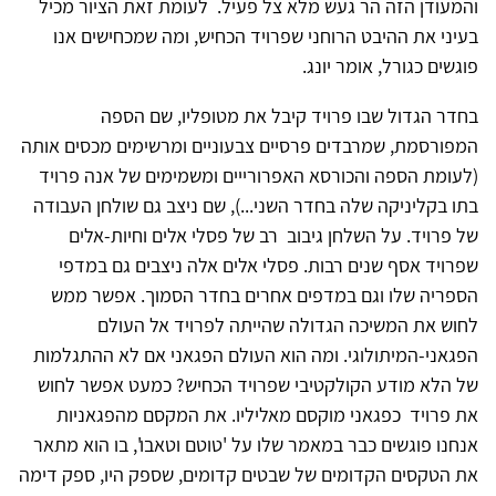
והמעודן הזה הר געש מלא צל פעיל. לעומת זאת הציור מכיל
בעיני את ההיבט הרוחני שפרויד הכחיש, ומה שמכחישים אנו
פוגשים כגורל, אומר יונג.
בחדר הגדול שבו פרויד קיבל את מטופליו, שם הספה
המפורסמת, שמרבדים פרסיים צבעוניים ומרשימים מכסים אותה
(לעומת הספה והכורסא האפרורייים ומשמימים של אנה פרויד
בתו בקליניקה שלה בחדר השני...), שם ניצב גם שולחן העבודה
של פרויד. על השלחן גיבוב רב של פסלי אלים וחיות-אלים
שפרויד אסף שנים רבות. פסלי אלים אלה ניצבים גם במדפי
הספריה שלו וגם במדפים אחרים בחדר הסמוך. אפשר ממש
לחוש את המשיכה הגדולה שהייתה לפרויד אל העולם
הפגאני-המיתולוגי. ומה הוא העולם הפגאני אם לא ההתגלמות
של הלא מודע הקולקטיבי שפרויד הכחיש? כמעט אפשר לחוש
את פרויד כפגאני מוקסם מאליליו. את המקסם מהפגאניות
אנחנו פוגשים כבר במאמר שלו על 'טוטם וטאבו', בו הוא מתאר
את הטקסים הקדומים של שבטים קדומים, שספק היו, ספק דימה