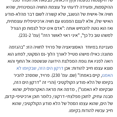
ההיקסמות, ומעידה לדעתי על עוצמת החוויה הנומינוזית, שהיא
חוויה אל-אישית של הנשגב, שלא קשורה לשום דבר מהלא-מודע
האישי שלו, אלא לעצם המפגש עם חוויה ארכיטיפלית עוצמתית,
ואז הוא נוטה להכחיש אותה :"אדם אינו יכול לצפות מן הגורל
למשהו טוב כל כך", "איני ראוי לאושר הזה" (עמ' 231-2).
מעניינת במיוחד האסוציאציה של פרויד לחוויה הזו: "בהגזמה
מתונה: כאילו מישהו מטייל לאורך הלוך-נס הסקוטי, לפתע הוא
רואה לפניו את גופת המפלצת הידועה שנשטפה אל החוף והוא
מוצא עצמו חייב להודות: אכן
דרקון הים הזה, שבקיומו לא
האמנו
, קיים באמת!" (שם. עמ' 230). פרויד, שמסרב להכיר
בקיומו של הלא-מודע הקולקטיבי (והרי זה "דרקון הים הזה,
שבקיומו לא האמנו") , מדמה את מראה האקרופוליס, שהוא
מבנה עתיק, לתוכן מפלצתי-דרקוני, כלומר תוכן ארכיטיפי-קדום,
של הים, שהוא עצמו הסמל של הלא מודע הקולקטיבי, שהוא
חייב עכשיו להודות בקיומו.