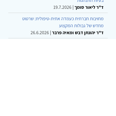
בעיות התנהגות
ד"ר ליאור סומך
|
19.7.2026
מחויבות חברתית כעמדה אתית-טיפולית: שרטוט
מחדש של גבולות המקצוע
ד"ר יהונתן דבש ומאיה פרבר
|
26.6.2026
שילוב דיאלקטי כמענה לדילמת "השם המת" בטיפול
בטרנסג'נדרים
מור שני שרמן
|
28.6.2026
© 2002-2026 כל הזכויות שמורות