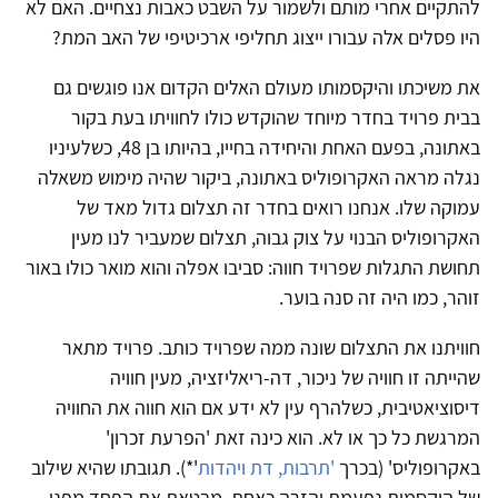
להתקיים אחרי מותם ולשמור על השבט כאבות נצחיים. האם לא
היו פסלים אלה עבורו ייצוג תחליפי ארכיטיפי של האב המת?
את משיכתו והיקסמותו מעולם האלים הקדום אנו פוגשים גם
בבית פרויד בחדר מיוחד שהוקדש כולו לחוויתו בעת בקור
באתונה, בפעם האחת והיחידה בחייו, בהיותו בן 48, כשלעיניו
נגלה מראה האקרופוליס באתונה, ביקור שהיה מימוש משאלה
עמוקה שלו. אנחנו רואים בחדר זה תצלום גדול מאד של
האקרופוליס הבנוי על צוק גבוה, תצלום שמעביר לנו מעין
תחושת התגלות שפרויד חווה: סביבו אפלה והוא מואר כולו באור
זוהר, כמו היה זה סנה בוער.
חוויתנו את התצלום שונה ממה שפרויד כותב. פרויד מתאר
שהייתה זו חוויה של ניכור, דה-ריאליזציה, מעין חוויה
דיסוציאטיבית, כשלהרף עין לא ידע אם הוא חווה את החוויה
המרגשת כל כך או לא. הוא כינה זאת 'הפרעת זכרון'
באקרופוליס' (בכרך
'תרבות, דת ויהדות
'*). תגובתו שהיא שילוב
של היקסמות נפעמת והַזָּרָה כאחת, מבטאת את הפחד מפני